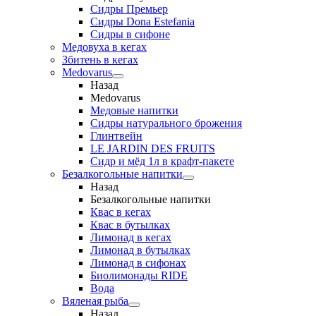
Сидры Премьер
Сидры Dona Estefania
Сидры в сифоне
Медовуха в кегах
Збитень в кегах
Medovarus
Назад
Medovarus
Медовые напитки
Сидры натурального брожения
Глинтвейн
LE JARDIN DES FRUITS
Сидр и мёд 1л в крафт-пакете
Безалкогольные напитки
Назад
Безалкогольные напитки
Квас в кегах
Квас в бутылках
Лимонад в кегах
Лимонад в бутылках
Лимонад в сифонах
Биолимонады RIDE
Вода
Вяленая рыба
Назад