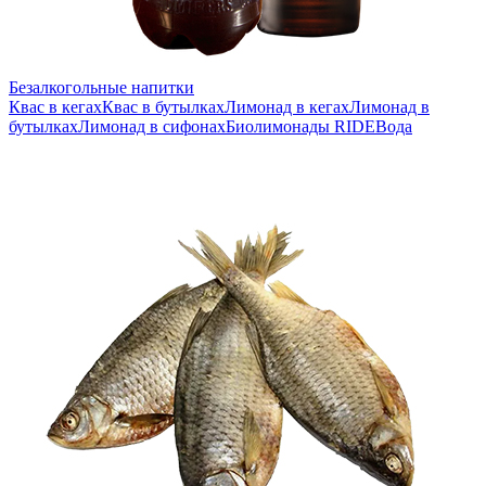
Безалкогольные напитки
Квас в кегах
Квас в бутылках
Лимонад в кегах
Лимонад в
бутылках
Лимонад в сифонах
Биолимонады RIDE
Вода