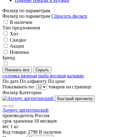
Пивные бокалы и кружки
Фильтр по параметрам
Фильтр по параметрам
Сбросить фильтр
В наличии
Тип предложения
Хит
Скидки
Акции
Новинки
Бренд
Показать все
Скрыть
соломка вяленая
рыба весовая
кальмар
По дате
По алфавиту
По цене
Показывать по:
товаров на странице
Фильтр
Категории
Быстрый просмотр
Анчоус аргентинский
производитель
Россия
срок хранения
18 месяцев
вес
1 кг
Код товара: 2798
В наличии