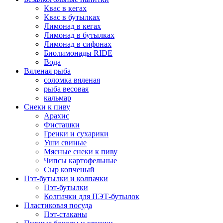
Квас в кегах
Квас в бутылках
Лимонад в кегах
Лимонад в бутылках
Лимонад в сифонах
Биолимонады RIDE
Вода
Вяленая рыба
соломка вяленая
рыба весовая
кальмар
Снеки к пиву
Арахис
Фисташки
Гренки и сухарики
Уши свиные
Мясные снеки к пиву
Чипсы картофельные
Сыр копченый
Пэт-бутылки и колпачки
Пэт-бутылки
Колпачки для ПЭТ-бутылок
Пластиковая посуда
Пэт-стаканы