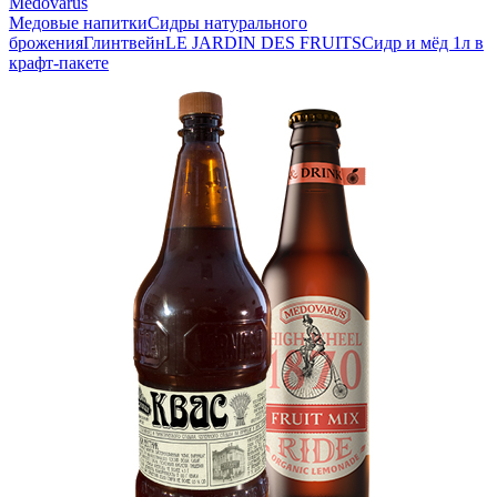
Medovarus
Медовые напитки
Сидры натурального
брожения
Глинтвейн
LE JARDIN DES FRUITS
Сидр и мёд 1л в
крафт-пакете