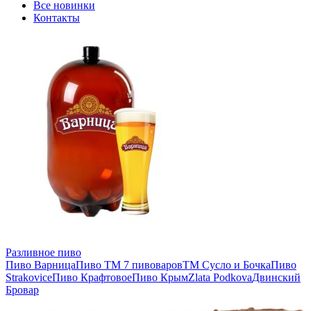
Все новинки
Контакты
Разливное пиво
Пиво Варница
Пиво ТМ 7 пивоваров
ТМ Сусло и Бочка
Пиво
Strakovice
Пиво Крафтовое
Пиво Крым
Zlata Podkova
Двинский
Бровар