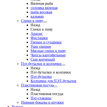
Вяленая рыба
соломка вяленая
рыба весовая
кальмар
Снеки к пиву
Назад
Снеки к пиву
Арахис
Фисташки
Гренки и сухарики
Уши свиные
Мясные снеки к пиву
Чипсы картофельные
Сыр копченый
Пэт-бутылки и колпачки
Назад
Пэт-бутылки и колпачки
Пэт-бутылки
Колпачки для ПЭТ-бутылок
Пластиковая посуда
Назад
Пластиковая посуда
Пэт-стаканы
Пивные бокалы и кружки
Услуги