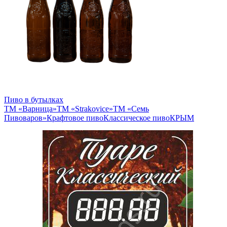
Пиво в бутылках
ТМ «Варница»
ТМ «Strakovice»
ТМ «Семь
Пивоваров»
Крафтовое пиво
Классическое пиво
КРЫМ