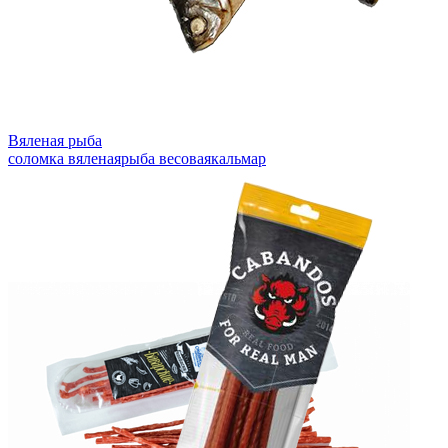
Вяленая рыба
соломка вяленая
рыба весовая
кальмар