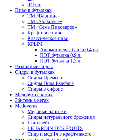
0,95 л.
Пиво в бутылках
ТМ «Варница»
ТМ «Strakovice»
ТМ «Семь Пивоваров»
Крафтовое пиво
Классическое пиво
КРЫМ
Алюминиевая банка 0,45 л.
ПЭТ бутылка 0,9 л.
ПЭТ бутылка 1,3 л.
Разливные сидры
Сидры в бутылках
Сидры Премьер
Сидры Dona Estefania
Сидры в сифоне
Медовуха в кегах
Збитень в кегах
Medovarus
Медовые напитки
Сидры натурального брожения
Глинтвейн
LE JARDIN DES FRUITS
Сидр и мёд 1л в крафт-пакете
Безалкогольные напитки