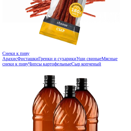
Снеки к пиву
Арахис
Фисташки
Гренки и сухарики
Уши свиные
Мясные
снеки к пиву
Чипсы картофельные
Сыр копченый