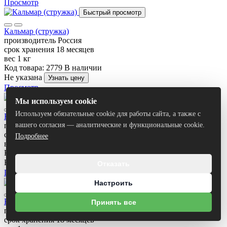
Просмотр
Быстрый просмотр
Кальмар (стружка)
производитель
Россия
срок хранения
18 месяцев
вес
1 кг
Код товара: 2779
В наличии
Не указана
Узнать цену
Просмотр
Быстрый просмотр
Мы используем cookie
Используем обязательные cookie для работы сайта, а также с
Кальмар (рваный)
производитель
Россия
вашего согласия — аналитические и функциональные cookie.
срок хранения
18 месяцев
Подробнее
вес
1 кг
Код товара: 2778
В наличии
Не указана
Узнать цену
Отказать
Просмотр
Быстрый просмотр
Настроить
Кальмар с перцем и кунжутом (рваный)
Принять все
производитель
Россия
срок хранения
18 месяцев