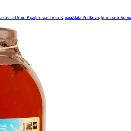
akovice
Пиво Крафтовое
Пиво Крым
Zlata Podkova
Двинский Бров