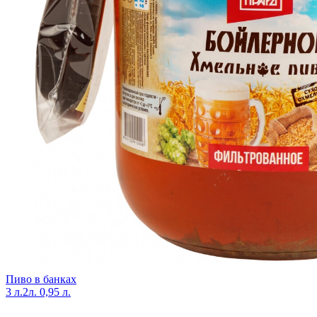
Пиво в банках
3 л.
2л.
0,95 л.