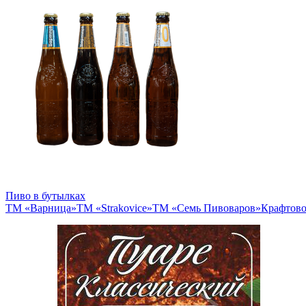
Пиво в бутылках
ТМ «Варница»
ТМ «Strakovice»
ТМ «Семь Пивоваров»
Крафтово