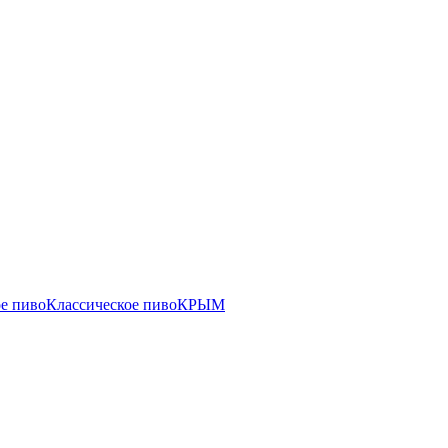
е пиво
Классическое пиво
КРЫМ