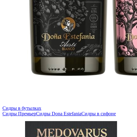
Сидры в бутылках
Сидры Премьер
Сидры Dona Estefania
Сидры в сифоне