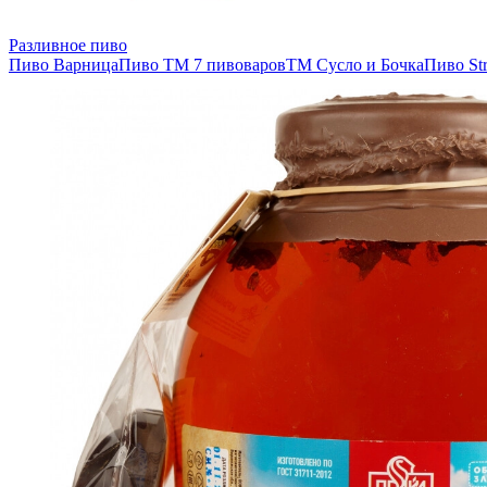
Разливное пиво
Пиво Варница
Пиво ТМ 7 пивоваров
ТМ Сусло и Бочка
Пиво Str