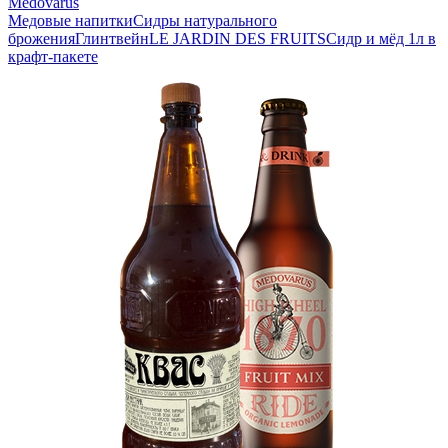
Medovarus
Медовые напитки
Сидры натурального
брожения
Глинтвейн
LE JARDIN DES FRUITS
Сидр и мёд 1л в
крафт-пакете