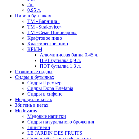
2л.
0,95 л.
Пиво в бутылках
ТМ «Варница»
ТМ «Strakovice»
ТМ «Семь Пивоваров»
Крафтовое пиво
Классическое пиво
КРЫМ
Алюминиевая банка 0,45 л.
ПЭТ бутылка 0,9 л.
ПЭТ бутылка 1,3 л.
Разливные сидры
Сидры в бутылках
Сидры Премьер
Сидры Dona Estefania
Сидры в сифоне
Медовуха в кегах
Збитень в кегах
Medovarus
Медовые напитки
Сидры натурального брожения
Глинтвейн
LE JARDIN DES FRUITS
Сидр и мёд 1л в крафт-пакете