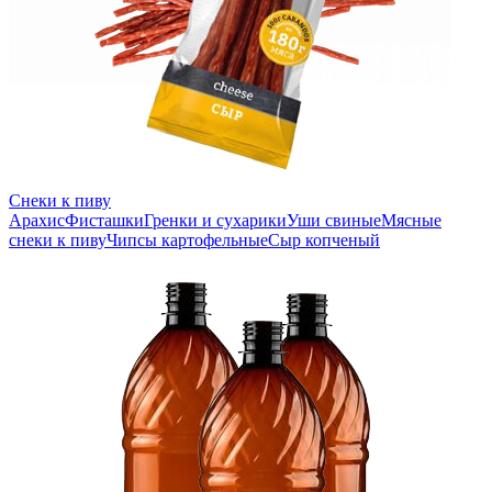
Снеки к пиву
Арахис
Фисташки
Гренки и сухарики
Уши свиные
Мясные
снеки к пиву
Чипсы картофельные
Сыр копченый