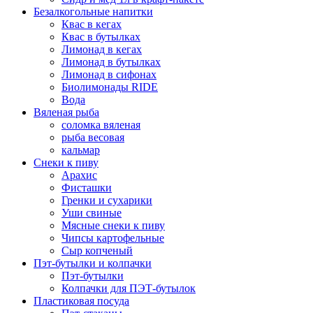
Безалкогольные напитки
Квас в кегах
Квас в бутылках
Лимонад в кегах
Лимонад в бутылках
Лимонад в сифонах
Биолимонады RIDE
Вода
Вяленая рыба
соломка вяленая
рыба весовая
кальмар
Снеки к пиву
Арахис
Фисташки
Гренки и сухарики
Уши свиные
Мясные снеки к пиву
Чипсы картофельные
Сыр копченый
Пэт-бутылки и колпачки
Пэт-бутылки
Колпачки для ПЭТ-бутылок
Пластиковая посуда