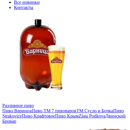
Все новинки
Контакты
Разливное пиво
Пиво Варница
Пиво ТМ 7 пивоваров
ТМ Сусло и Бочка
Пиво
Strakovice
Пиво Крафтовое
Пиво Крым
Zlata Podkova
Двинский
Бровар