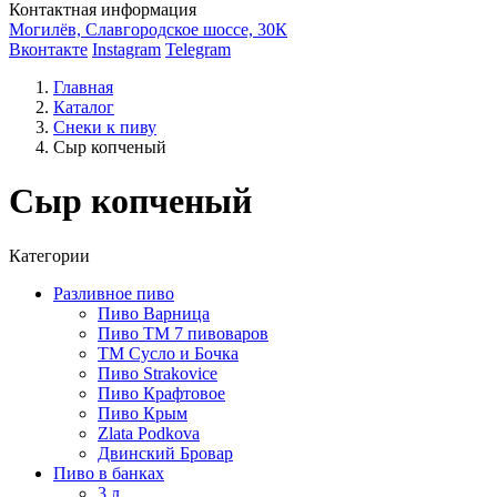
Контактная информация
Могилёв, Славгородское шоссе, 30К
Вконтакте
Instagram
Telegram
Главная
Каталог
Снеки к пиву
Сыр копченый
Сыр копченый
Категории
Разливное пиво
Пиво Варница
Пиво ТМ 7 пивоваров
ТМ Сусло и Бочка
Пиво Strakovice
Пиво Крафтовое
Пиво Крым
Zlata Podkova
Двинский Бровар
Пиво в банках
3 л.