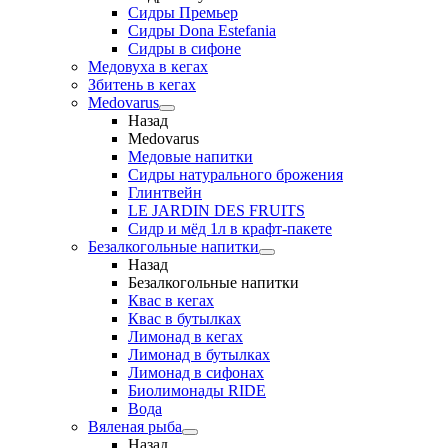
Сидры Премьер
Сидры Dona Estefania
Сидры в сифоне
Медовуха в кегах
Збитень в кегах
Medovarus
Назад
Medovarus
Медовые напитки
Сидры натурального брожения
Глинтвейн
LE JARDIN DES FRUITS
Сидр и мёд 1л в крафт-пакете
Безалкогольные напитки
Назад
Безалкогольные напитки
Квас в кегах
Квас в бутылках
Лимонад в кегах
Лимонад в бутылках
Лимонад в сифонах
Биолимонады RIDE
Вода
Вяленая рыба
Назад