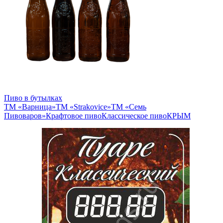
Пиво в бутылках
ТМ «Варница»
ТМ «Strakovice»
ТМ «Семь
Пивоваров»
Крафтовое пиво
Классическое пиво
КРЫМ