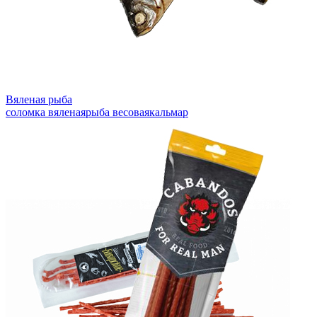
Вяленая рыба
соломка вяленая
рыба весовая
кальмар