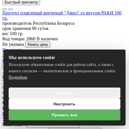
Быстрый просмотр
Продукт плавленый копченый "Джил" со вкусом РАКИ 100
гр.
производитель
Республика Беларусь
срок хранения
90 суток
вес
100 гр.
Код товара: 2860
В наличии
Не указана
Узнать цену
Просмотр
Мы используем cookie
Используем обязательные cookie для работы сайта, а также с
Быстрый просмотр
вашего согласия — аналитические и функциональные cookie.
Продукт плавленый копченый "Джил" со вкусом ВЯЛЕНЫЕ
Подробнее
ТОМАТЫ 100 гр.
производитель
Республика Беларусь
срок хранения
90 суток
Отказать
вес
100 гр.
Код товара: 2861
В наличии
Настроить
Не указана
Узнать цену
Просмотр
Принять все
Узнать цену товара
Ваше имя
*