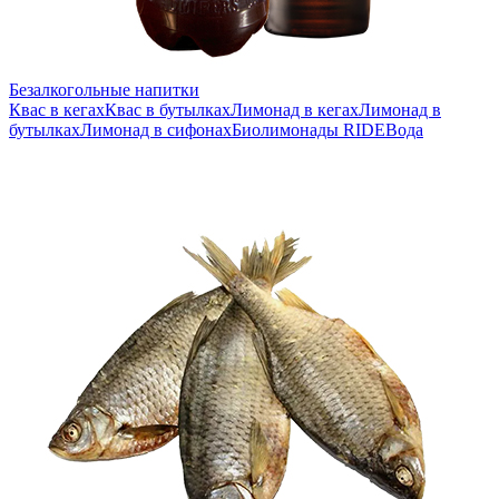
Безалкогольные напитки
Квас в кегах
Квас в бутылках
Лимонад в кегах
Лимонад в
бутылках
Лимонад в сифонах
Биолимонады RIDE
Вода