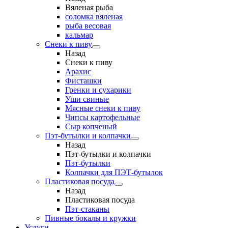
Вяленая рыба
соломка вяленая
рыба весовая
кальмар
Снеки к пиву
Назад
Снеки к пиву
Арахис
Фисташки
Гренки и сухарики
Уши свиные
Мясные снеки к пиву
Чипсы картофельные
Сыр копченый
Пэт-бутылки и колпачки
Назад
Пэт-бутылки и колпачки
Пэт-бутылки
Колпачки для ПЭТ-бутылок
Пластиковая посуда
Назад
Пластиковая посуда
Пэт-стаканы
Пивные бокалы и кружки
Услуги