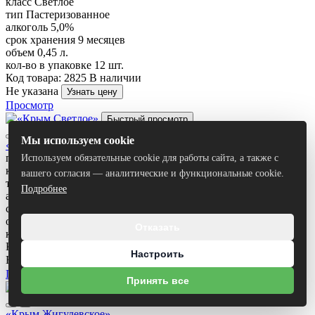
класс
Светлое
тип
Пастеризованное
алкоголь
5,0%
срок хранения
9 месяцев
объем
0,45 л.
кол-во в упаковке
12 шт.
Код товара: 2825
В наличии
Не указана
Узнать цену
Просмотр
Быстрый просмотр
Мы используем cookie
«Крым Светлое»
производитель
Россия
Используем обязательные cookie для работы сайта, а также с
класс
Светлое
вашего согласия — аналитические и функциональные cookie.
тип
Пастеризованное
Подробнее
алкоголь
4,4%
срок хранения
9 месяцев
объем
0,45 л.
Отказать
кол-во в упаковке
12 шт.
Код товара: 2824
В наличии
Настроить
Не указана
Узнать цену
Просмотр
Принять все
Быстрый просмотр
«Крым Жигулевское»