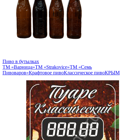
Пиво в бутылках
ТМ «Варница»
ТМ «Strakovice»
ТМ «Семь
Пивоваров»
Крафтовое пиво
Классическое пиво
КРЫМ