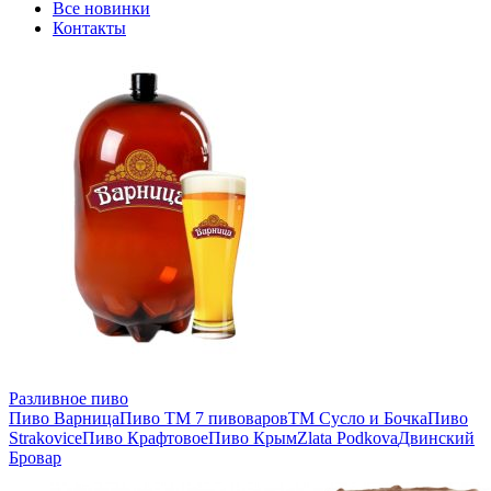
Все новинки
Контакты
Разливное пиво
Пиво Варница
Пиво ТМ 7 пивоваров
ТМ Сусло и Бочка
Пиво
Strakovice
Пиво Крафтовое
Пиво Крым
Zlata Podkova
Двинский
Бровар