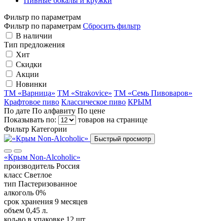
Пивные бокалы и кружки
Фильтр по параметрам
Фильтр по параметрам
Сбросить фильтр
В наличии
Тип предложения
Хит
Скидки
Акции
Новинки
ТМ «Варница»
ТМ «Strakovice»
ТМ «Семь Пивоваров»
Крафтовое пиво
Классическое пиво
КРЫМ
По дате
По алфавиту
По цене
Показывать по:
товаров на странице
Фильтр
Категории
Быстрый просмотр
«Крым Non-Аlcoholic»
производитель
Россия
класс
Светлое
тип
Пастеризованное
алкоголь
0%
срок хранения
9 месяцев
объем
0,45 л.
кол-во в упаковке
12 шт.