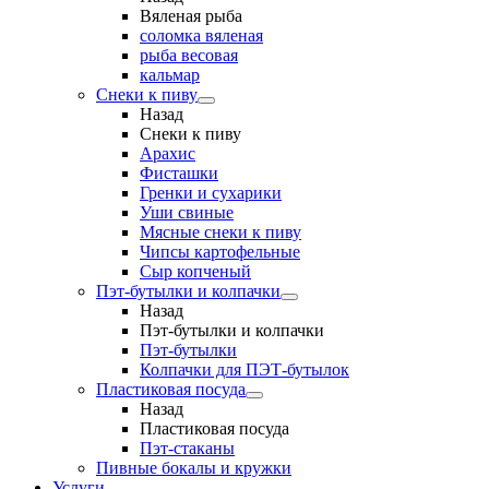
Вяленая рыба
соломка вяленая
рыба весовая
кальмар
Снеки к пиву
Назад
Снеки к пиву
Арахис
Фисташки
Гренки и сухарики
Уши свиные
Мясные снеки к пиву
Чипсы картофельные
Сыр копченый
Пэт-бутылки и колпачки
Назад
Пэт-бутылки и колпачки
Пэт-бутылки
Колпачки для ПЭТ-бутылок
Пластиковая посуда
Назад
Пластиковая посуда
Пэт-стаканы
Пивные бокалы и кружки
Услуги