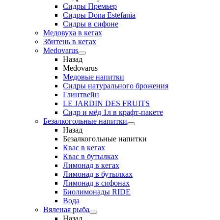
Сидры Премьер
Сидры Dona Estefania
Сидры в сифоне
Медовуха в кегах
Збитень в кегах
Medovarus
Назад
Medovarus
Медовые напитки
Сидры натурального брожения
Глинтвейн
LE JARDIN DES FRUITS
Сидр и мёд 1л в крафт-пакете
Безалкогольные напитки
Назад
Безалкогольные напитки
Квас в кегах
Квас в бутылках
Лимонад в кегах
Лимонад в бутылках
Лимонад в сифонах
Биолимонады RIDE
Вода
Вяленая рыба
Назад