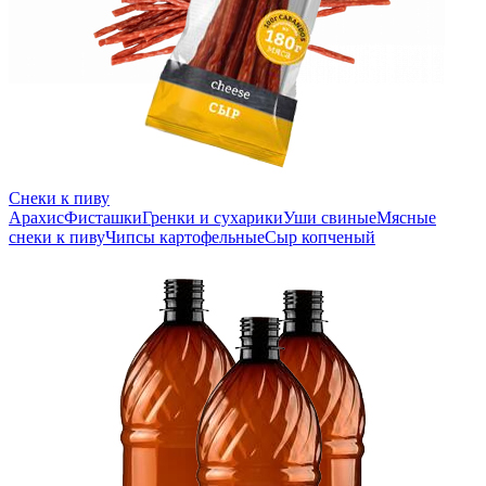
Снеки к пиву
Арахис
Фисташки
Гренки и сухарики
Уши свиные
Мясные
снеки к пиву
Чипсы картофельные
Сыр копченый