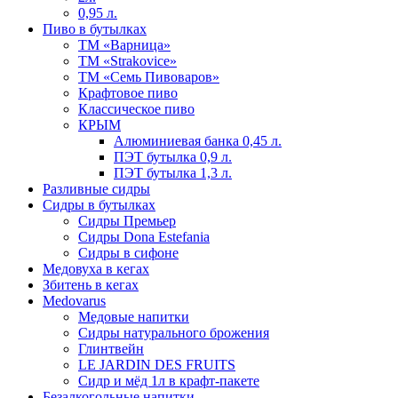
0,95 л.
Пиво в бутылках
ТМ «Варница»
ТМ «Strakovice»
ТМ «Семь Пивоваров»
Крафтовое пиво
Классическое пиво
КРЫМ
Алюминиевая банка 0,45 л.
ПЭТ бутылка 0,9 л.
ПЭТ бутылка 1,3 л.
Разливные сидры
Сидры в бутылках
Сидры Премьер
Сидры Dona Estefania
Сидры в сифоне
Медовуха в кегах
Збитень в кегах
Medovarus
Медовые напитки
Сидры натурального брожения
Глинтвейн
LE JARDIN DES FRUITS
Сидр и мёд 1л в крафт-пакете
Безалкогольные напитки