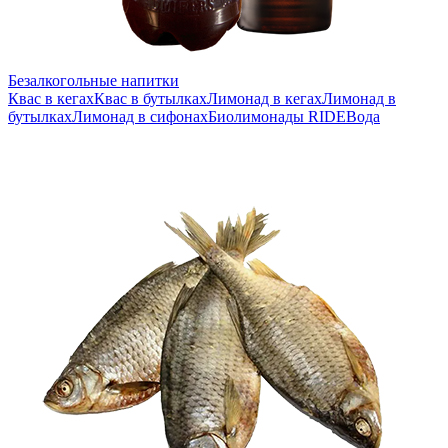
Безалкогольные напитки
Квас в кегах
Квас в бутылках
Лимонад в кегах
Лимонад в
бутылках
Лимонад в сифонах
Биолимонады RIDE
Вода