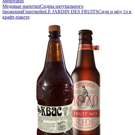
Medovarus
Медовые напитки
Сидры натурального
брожения
Глинтвейн
LE JARDIN DES FRUITS
Сидр и мёд 1л в
крафт-пакете