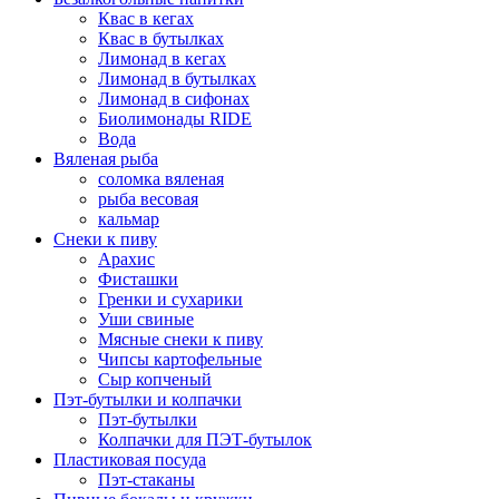
Квас в кегах
Квас в бутылках
Лимонад в кегах
Лимонад в бутылках
Лимонад в сифонах
Биолимонады RIDE
Вода
Вяленая рыба
соломка вяленая
рыба весовая
кальмар
Снеки к пиву
Арахис
Фисташки
Гренки и сухарики
Уши свиные
Мясные снеки к пиву
Чипсы картофельные
Сыр копченый
Пэт-бутылки и колпачки
Пэт-бутылки
Колпачки для ПЭТ-бутылок
Пластиковая посуда
Пэт-стаканы