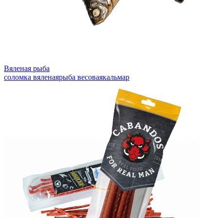
Вяленая рыба
соломка вяленая
рыба весовая
кальмар