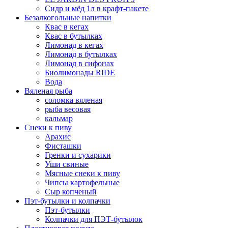
Сидр и мёд 1л в крафт-пакете
Безалкогольные напитки
Квас в кегах
Квас в бутылках
Лимонад в кегах
Лимонад в бутылках
Лимонад в сифонах
Биолимонады RIDE
Вода
Вяленая рыба
соломка вяленая
рыба весовая
кальмар
Снеки к пиву
Арахис
Фисташки
Гренки и сухарики
Уши свиные
Мясные снеки к пиву
Чипсы картофельные
Сыр копченый
Пэт-бутылки и колпачки
Пэт-бутылки
Колпачки для ПЭТ-бутылок