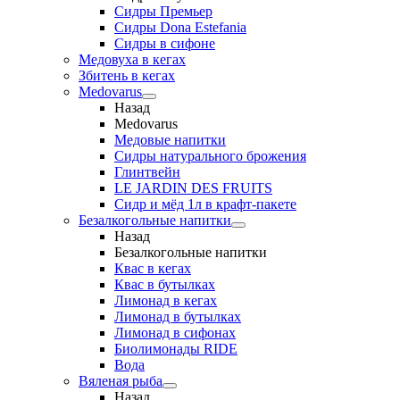
Сидры Премьер
Сидры Dona Estefania
Сидры в сифоне
Медовуха в кегах
Збитень в кегах
Medovarus
Назад
Medovarus
Медовые напитки
Сидры натурального брожения
Глинтвейн
LE JARDIN DES FRUITS
Сидр и мёд 1л в крафт-пакете
Безалкогольные напитки
Назад
Безалкогольные напитки
Квас в кегах
Квас в бутылках
Лимонад в кегах
Лимонад в бутылках
Лимонад в сифонах
Биолимонады RIDE
Вода
Вяленая рыба
Назад