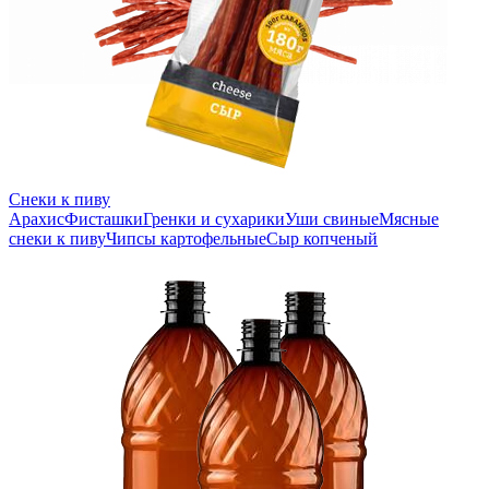
Снеки к пиву
Арахис
Фисташки
Гренки и сухарики
Уши свиные
Мясные
снеки к пиву
Чипсы картофельные
Сыр копченый