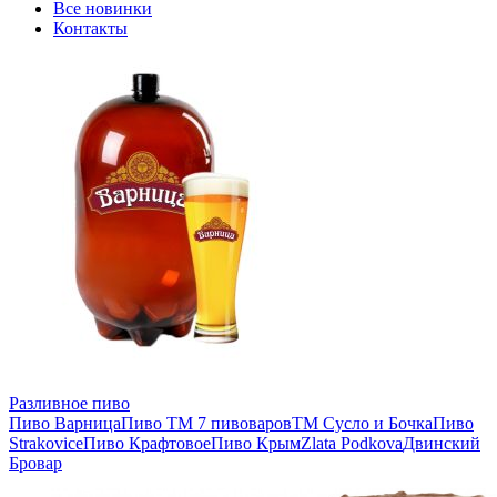
Все новинки
Контакты
Разливное пиво
Пиво Варница
Пиво ТМ 7 пивоваров
ТМ Сусло и Бочка
Пиво
Strakovice
Пиво Крафтовое
Пиво Крым
Zlata Podkova
Двинский
Бровар