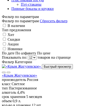
Пластиковая посуда
Пэт-стаканы
Пивные бокалы и кружки
Фильтр по параметрам
Фильтр по параметрам
Сбросить фильтр
В наличии
Тип предложения
Хит
Скидки
Акции
Новинки
По дате
По алфавиту
По цене
Показывать по:
товаров на странице
Фильтр
Категории
Быстрый просмотр
«Крым Жигулевское»
производитель
Россия
класс
Светлое
тип
Пастеризованное
алкоголь
4,4%
срок хранения
5 месяцев
объем
0,9 л.
кол-во в упаковке
12 шт.