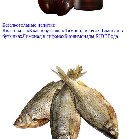
Безалкогольные напитки
Квас в кегах
Квас в бутылках
Лимонад в кегах
Лимонад в
бутылках
Лимонад в сифонах
Биолимонады RIDE
Вода