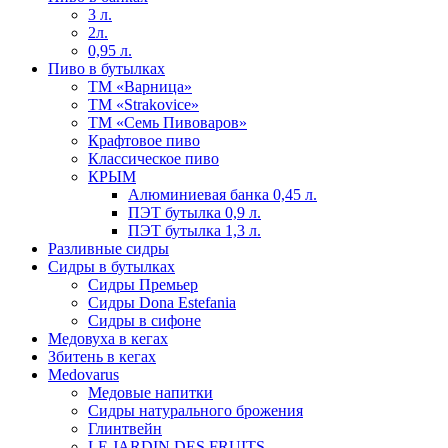
3 л.
2л.
0,95 л.
Пиво в бутылках
ТМ «Варница»
ТМ «Strakovice»
ТМ «Семь Пивоваров»
Крафтовое пиво
Классическое пиво
КРЫМ
Алюминиевая банка 0,45 л.
ПЭТ бутылка 0,9 л.
ПЭТ бутылка 1,3 л.
Разливные сидры
Сидры в бутылках
Сидры Премьер
Сидры Dona Estefania
Сидры в сифоне
Медовуха в кегах
Збитень в кегах
Medovarus
Медовые напитки
Сидры натурального брожения
Глинтвейн
LE JARDIN DES FRUITS