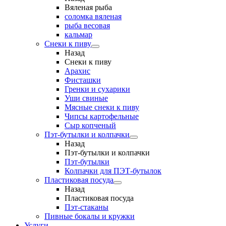
Вяленая рыба
соломка вяленая
рыба весовая
кальмар
Снеки к пиву
Назад
Снеки к пиву
Арахис
Фисташки
Гренки и сухарики
Уши свиные
Мясные снеки к пиву
Чипсы картофельные
Сыр копченый
Пэт-бутылки и колпачки
Назад
Пэт-бутылки и колпачки
Пэт-бутылки
Колпачки для ПЭТ-бутылок
Пластиковая посуда
Назад
Пластиковая посуда
Пэт-стаканы
Пивные бокалы и кружки
Услуги