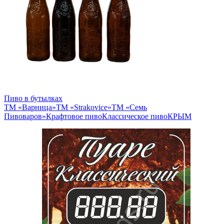
Пиво в бутылках
ТМ «Варница»
ТМ «Strakovice»
ТМ «Семь
Пивоваров»
Крафтовое пиво
Классическое пиво
КРЫМ