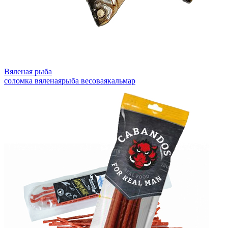
Вяленая рыба
соломка вяленая
рыба весовая
кальмар