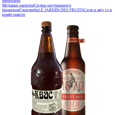
Medovarus
Медовые напитки
Сидры натурального
брожения
Глинтвейн
LE JARDIN DES FRUITS
Сидр и мёд 1л в
крафт-пакете