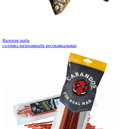
Вяленая рыба
соломка вяленая
рыба весовая
кальмар