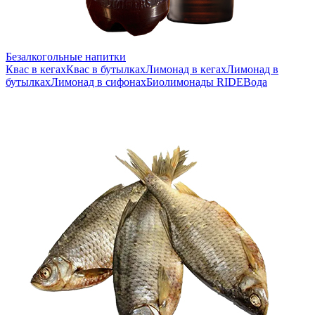
Безалкогольные напитки
Квас в кегах
Квас в бутылках
Лимонад в кегах
Лимонад в
бутылках
Лимонад в сифонах
Биолимонады RIDE
Вода