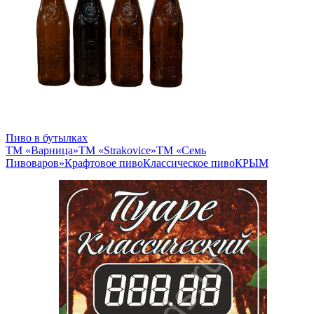
Пиво в бутылках
ТМ «Варница»
ТМ «Strakovice»
ТМ «Семь
Пивоваров»
Крафтовое пиво
Классическое пиво
КРЫМ