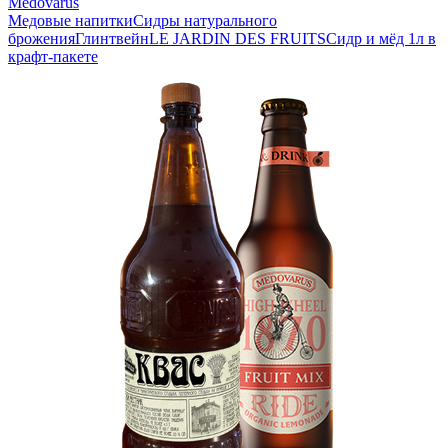
Medovarus
Медовые напитки
Сидры натурального
брожения
Глинтвейн
LE JARDIN DES FRUITS
Сидр и мёд 1л в
крафт-пакете