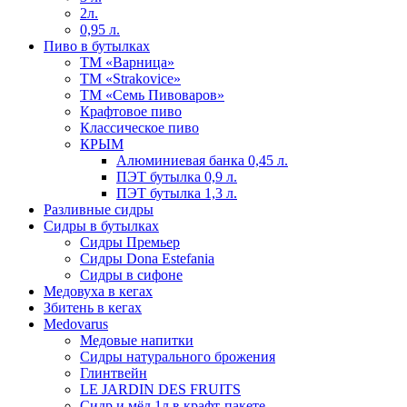
2л.
0,95 л.
Пиво в бутылках
ТМ «Варница»
ТМ «Strakovice»
ТМ «Семь Пивоваров»
Крафтовое пиво
Классическое пиво
КРЫМ
Алюминиевая банка 0,45 л.
ПЭТ бутылка 0,9 л.
ПЭТ бутылка 1,3 л.
Разливные сидры
Сидры в бутылках
Сидры Премьер
Сидры Dona Estefania
Сидры в сифоне
Медовуха в кегах
Збитень в кегах
Medovarus
Медовые напитки
Сидры натурального брожения
Глинтвейн
LE JARDIN DES FRUITS
Сидр и мёд 1л в крафт-пакете