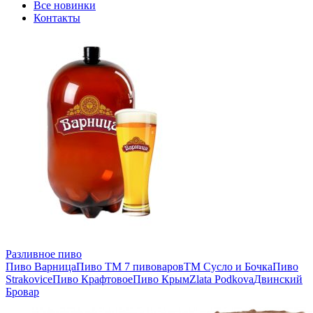
Все новинки
Контакты
Разливное пиво
Пиво Варница
Пиво ТМ 7 пивоваров
ТМ Сусло и Бочка
Пиво
Strakovice
Пиво Крафтовое
Пиво Крым
Zlata Podkova
Двинский
Бровар