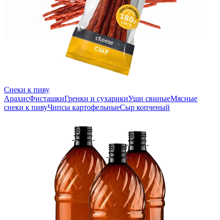
Снеки к пиву
Арахис
Фисташки
Гренки и сухарики
Уши свиные
Мясные
снеки к пиву
Чипсы картофельные
Сыр копченый