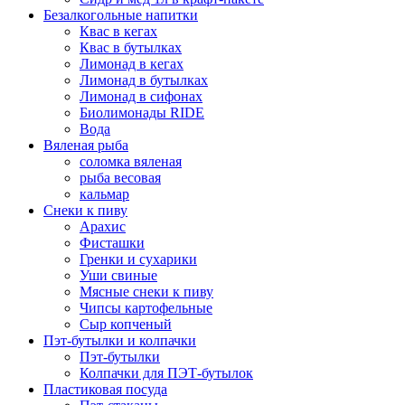
Безалкогольные напитки
Квас в кегах
Квас в бутылках
Лимонад в кегах
Лимонад в бутылках
Лимонад в сифонах
Биолимонады RIDE
Вода
Вяленая рыба
соломка вяленая
рыба весовая
кальмар
Снеки к пиву
Арахис
Фисташки
Гренки и сухарики
Уши свиные
Мясные снеки к пиву
Чипсы картофельные
Сыр копченый
Пэт-бутылки и колпачки
Пэт-бутылки
Колпачки для ПЭТ-бутылок
Пластиковая посуда