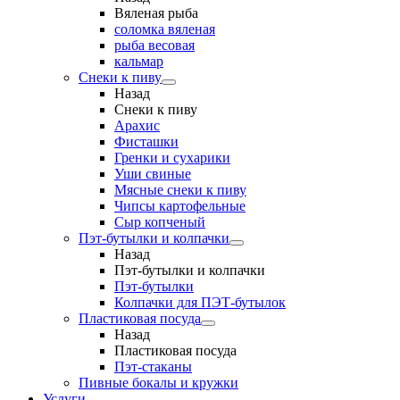
Вяленая рыба
соломка вяленая
рыба весовая
кальмар
Снеки к пиву
Назад
Снеки к пиву
Арахис
Фисташки
Гренки и сухарики
Уши свиные
Мясные снеки к пиву
Чипсы картофельные
Сыр копченый
Пэт-бутылки и колпачки
Назад
Пэт-бутылки и колпачки
Пэт-бутылки
Колпачки для ПЭТ-бутылок
Пластиковая посуда
Назад
Пластиковая посуда
Пэт-стаканы
Пивные бокалы и кружки
Услуги