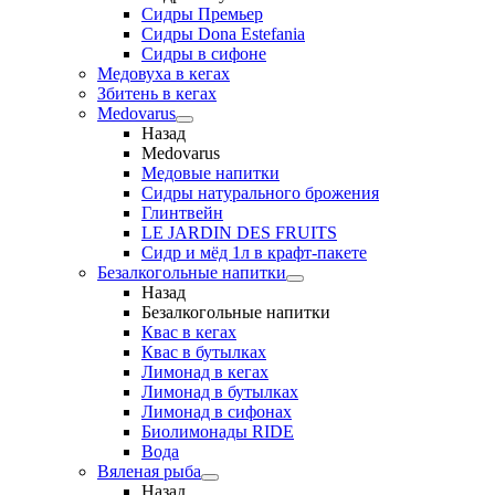
Сидры Премьер
Сидры Dona Estefania
Сидры в сифоне
Медовуха в кегах
Збитень в кегах
Medovarus
Назад
Medovarus
Медовые напитки
Сидры натурального брожения
Глинтвейн
LE JARDIN DES FRUITS
Сидр и мёд 1л в крафт-пакете
Безалкогольные напитки
Назад
Безалкогольные напитки
Квас в кегах
Квас в бутылках
Лимонад в кегах
Лимонад в бутылках
Лимонад в сифонах
Биолимонады RIDE
Вода
Вяленая рыба
Назад