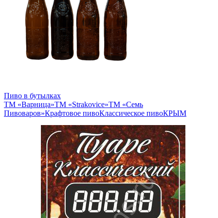
Пиво в бутылках
ТМ «Варница»
ТМ «Strakovice»
ТМ «Семь
Пивоваров»
Крафтовое пиво
Классическое пиво
КРЫМ