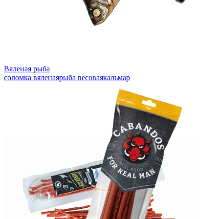
Вяленая рыба
соломка вяленая
рыба весовая
кальмар