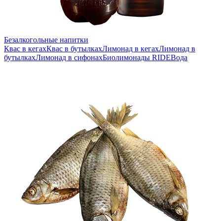
Безалкогольные напитки
Квас в кегах
Квас в бутылках
Лимонад в кегах
Лимонад в
бутылках
Лимонад в сифонах
Биолимонады RIDE
Вода