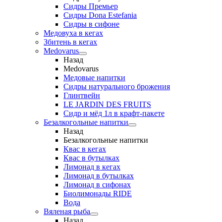
Сидры Премьер
Сидры Dona Estefania
Сидры в сифоне
Медовуха в кегах
Збитень в кегах
Medovarus
Назад
Medovarus
Медовые напитки
Сидры натурального брожения
Глинтвейн
LE JARDIN DES FRUITS
Сидр и мёд 1л в крафт-пакете
Безалкогольные напитки
Назад
Безалкогольные напитки
Квас в кегах
Квас в бутылках
Лимонад в кегах
Лимонад в бутылках
Лимонад в сифонах
Биолимонады RIDE
Вода
Вяленая рыба
Назад