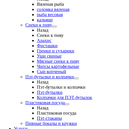
Вяленая рыба
соломка вяленая
рыба весовая
кальмар
Снеки к пиву
Назад
Снеки к пиву
Арахис
Фисташки
Гренки и сухарики
Уши свиные
Мясные снеки к пиву
Чипсы картофельные
Сыр копченый
Пэт-бутылки и колпачки
Назад
Пэт-бутылки и колпачки
Пэт-бутылки
Колпачки для ПЭТ-бутылок
Пластиковая посуда
Назад
Пластиковая посуда
Пэт-стаканы
Пивные бокалы и кружки
Услуги