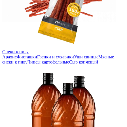
Снеки к пиву
Арахис
Фисташки
Гренки и сухарики
Уши свиные
Мясные
снеки к пиву
Чипсы картофельные
Сыр копченый