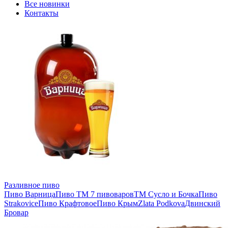
Все новинки
Контакты
Разливное пиво
Пиво Варница
Пиво ТМ 7 пивоваров
ТМ Сусло и Бочка
Пиво
Strakovice
Пиво Крафтовое
Пиво Крым
Zlata Podkova
Двинский
Бровар