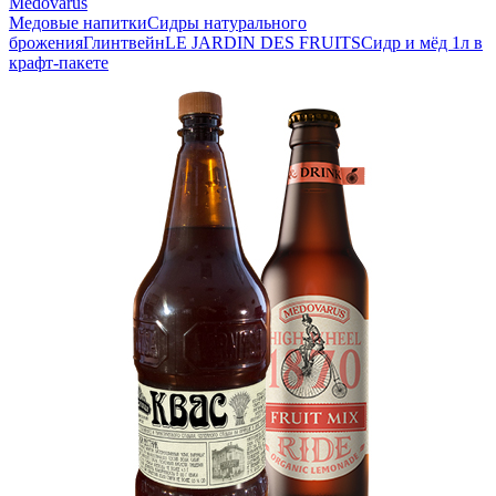
Medovarus
Медовые напитки
Сидры натурального
брожения
Глинтвейн
LE JARDIN DES FRUITS
Сидр и мёд 1л в
крафт-пакете