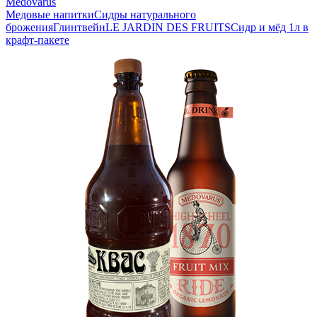
Medovarus
Медовые напитки
Сидры натурального
брожения
Глинтвейн
LE JARDIN DES FRUITS
Сидр и мёд 1л в
крафт-пакете