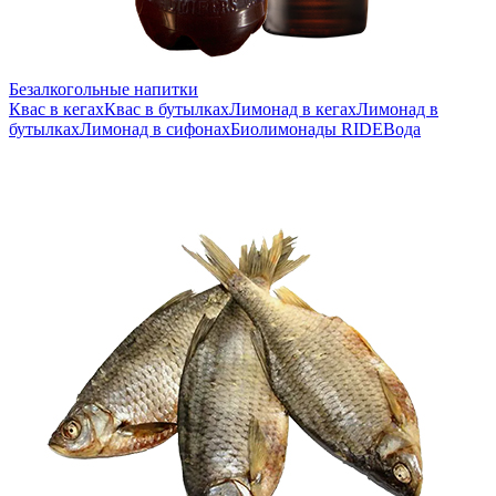
Безалкогольные напитки
Квас в кегах
Квас в бутылках
Лимонад в кегах
Лимонад в
бутылках
Лимонад в сифонах
Биолимонады RIDE
Вода