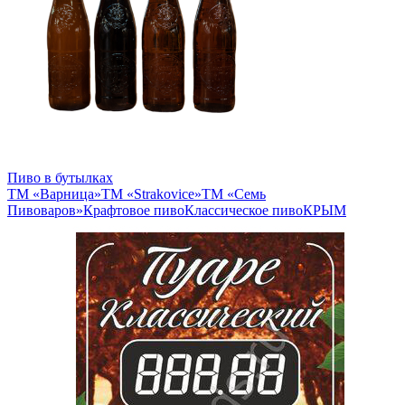
Пиво в бутылках
ТМ «Варница»
ТМ «Strakovice»
ТМ «Семь
Пивоваров»
Крафтовое пиво
Классическое пиво
КРЫМ