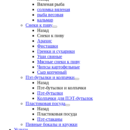
Вяленая рыба
соломка вяленая
рыба весовая
кальмар
Снеки к пиву
Назад
Снеки к пиву
Арахис
Фисташки
Гренки и сухарики
Уши свиные
Мясные снеки к пиву
Чипсы картофельные
Сыр копченый
Пэт-бутылки и колпачки
Назад
Пэт-бутылки и колпачки
Пэт-бутылки
Колпачки для ПЭТ-бутылок
Пластиковая посуда
Назад
Пластиковая посуда
Пэт-стаканы
Пивные бокалы и кружки
Услуги