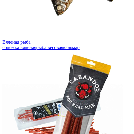
Вяленая рыба
соломка вяленая
рыба весовая
кальмар