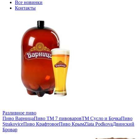
Все новинки
Контакты
Разливное пиво
Пиво Варница
Пиво ТМ 7 пивоваров
ТМ Сусло и Бочка
Пиво
Strakovice
Пиво Крафтовое
Пиво Крым
Zlata Podkova
Двинский
Бровар