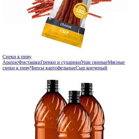
Снеки к пиву
Арахис
Фисташки
Гренки и сухарики
Уши свиные
Мясные
снеки к пиву
Чипсы картофельные
Сыр копченый