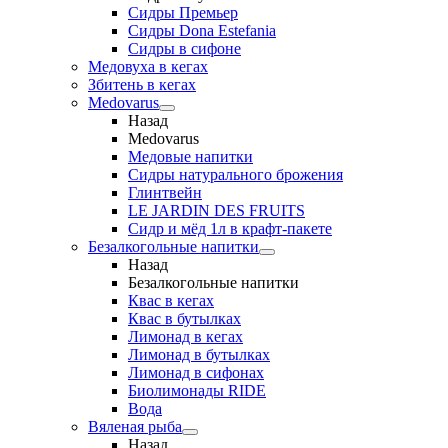
Сидры Премьер
Сидры Dona Estefania
Сидры в сифоне
Медовуха в кегах
Збитень в кегах
Medovarus
Назад
Medovarus
Медовые напитки
Сидры натурального брожения
Глинтвейн
LE JARDIN DES FRUITS
Сидр и мёд 1л в крафт-пакете
Безалкогольные напитки
Назад
Безалкогольные напитки
Квас в кегах
Квас в бутылках
Лимонад в кегах
Лимонад в бутылках
Лимонад в сифонах
Биолимонады RIDE
Вода
Вяленая рыба
Назад