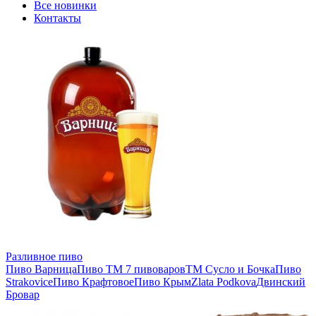
Все новинки
Контакты
Разливное пиво
Пиво Варница
Пиво ТМ 7 пивоваров
ТМ Сусло и Бочка
Пиво
Strakovice
Пиво Крафтовое
Пиво Крым
Zlata Podkova
Двинский
Бровар