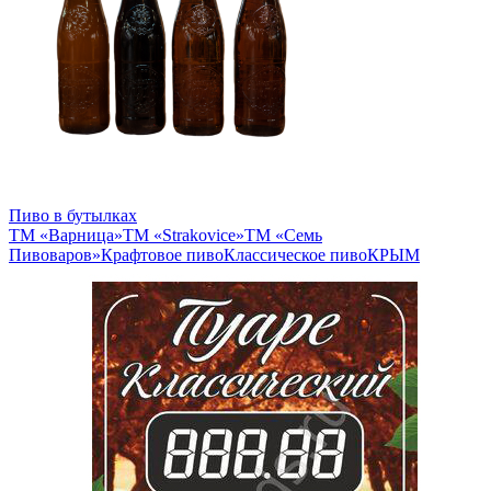
Пиво в бутылках
ТМ «Варница»
ТМ «Strakovice»
ТМ «Семь
Пивоваров»
Крафтовое пиво
Классическое пиво
КРЫМ