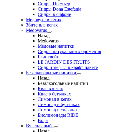
Сидры Премьер
Сидры Dona Estefania
Сидры в сифоне
Медовуха в кегах
Збитень в кегах
Medovarus
Назад
Medovarus
Медовые напитки
Сидры натурального брожения
Глинтвейн
LE JARDIN DES FRUITS
Сидр и мёд 1л в крафт-пакете
Безалкогольные напитки
Назад
Безалкогольные напитки
Квас в кегах
Квас в бутылках
Лимонад в кегах
Лимонад в бутылках
Лимонад в сифонах
Биолимонады RIDE
Вода
Вяленая рыба
Назад