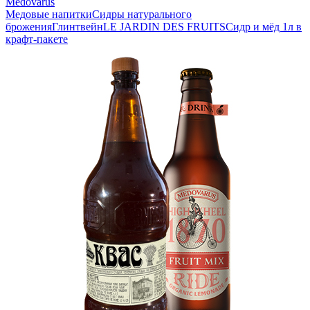
Medovarus
Медовые напитки
Сидры натурального
брожения
Глинтвейн
LE JARDIN DES FRUITS
Сидр и мёд 1л в
крафт-пакете