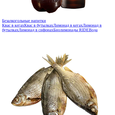
Безалкогольные напитки
Квас в кегах
Квас в бутылках
Лимонад в кегах
Лимонад в
бутылках
Лимонад в сифонах
Биолимонады RIDE
Вода