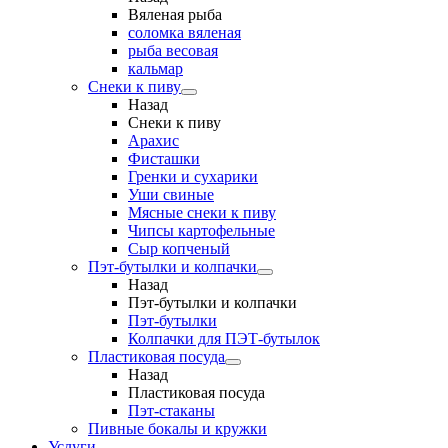
Вяленая рыба
соломка вяленая
рыба весовая
кальмар
Снеки к пиву
Назад
Снеки к пиву
Арахис
Фисташки
Гренки и сухарики
Уши свиные
Мясные снеки к пиву
Чипсы картофельные
Сыр копченый
Пэт-бутылки и колпачки
Назад
Пэт-бутылки и колпачки
Пэт-бутылки
Колпачки для ПЭТ-бутылок
Пластиковая посуда
Назад
Пластиковая посуда
Пэт-стаканы
Пивные бокалы и кружки
Услуги