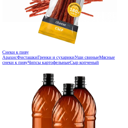
Снеки к пиву
Арахис
Фисташки
Гренки и сухарики
Уши свиные
Мясные
снеки к пиву
Чипсы картофельные
Сыр копченый