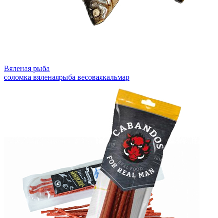
Вяленая рыба
соломка вяленая
рыба весовая
кальмар