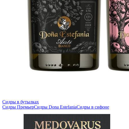
Сидры в бутылках
Сидры Премьер
Сидры Dona Estefania
Сидры в сифоне