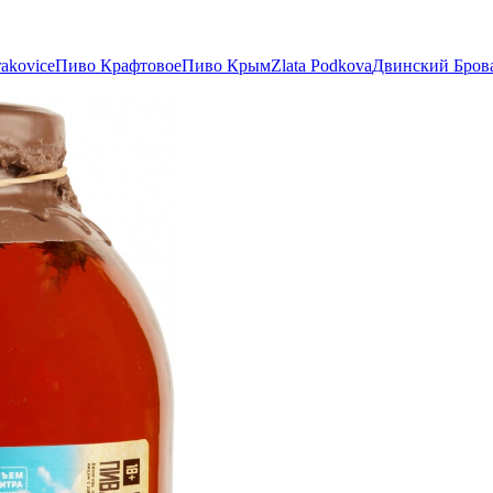
akovice
Пиво Крафтовое
Пиво Крым
Zlata Podkova
Двинский Бров