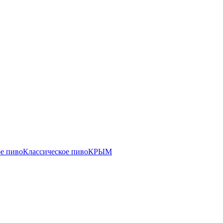
е пиво
Классическое пиво
КРЫМ