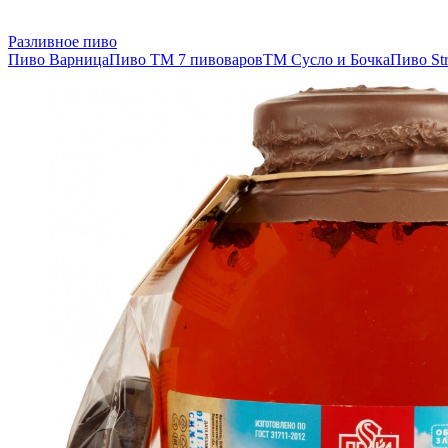
Разливное пиво
Пиво Варница
Пиво ТМ 7 пивоваров
ТМ Сусло и Бочка
Пиво Str