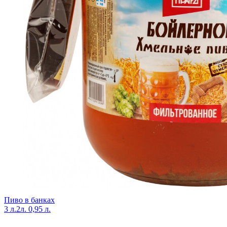
Пиво в банках
3 л.
2л.
0,95 л.