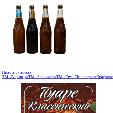
Пиво в бутылках
ТМ «Варница»
ТМ «Strakovice»
ТМ «Семь Пивоваров»
Крафтово