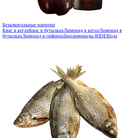
Безалкогольные напитки
Квас в кегах
Квас в бутылках
Лимонад в кегах
Лимонад в
бутылках
Лимонад в сифонах
Биолимонады RIDE
Вода