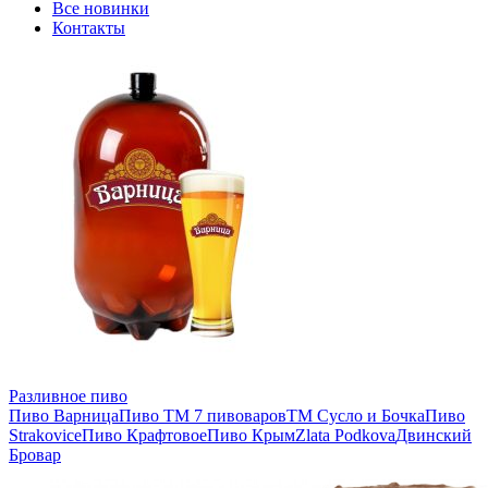
Все новинки
Контакты
Разливное пиво
Пиво Варница
Пиво ТМ 7 пивоваров
ТМ Сусло и Бочка
Пиво
Strakovice
Пиво Крафтовое
Пиво Крым
Zlata Podkova
Двинский
Бровар