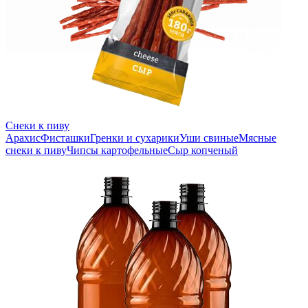
Снеки к пиву
Арахис
Фисташки
Гренки и сухарики
Уши свиные
Мясные
снеки к пиву
Чипсы картофельные
Сыр копченый