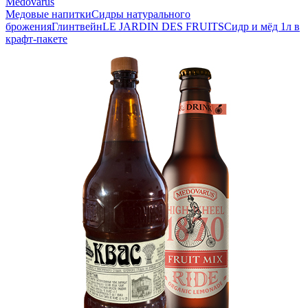
Medovarus
Медовые напитки
Сидры натурального
брожения
Глинтвейн
LE JARDIN DES FRUITS
Сидр и мёд 1л в
крафт-пакете