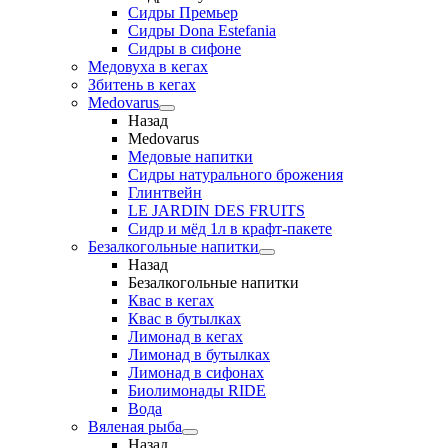
Сидры Премьер
Сидры Dona Estefania
Сидры в сифоне
Медовуха в кегах
Збитень в кегах
Medovarus
Назад
Medovarus
Медовые напитки
Сидры натурального брожения
Глинтвейн
LE JARDIN DES FRUITS
Сидр и мёд 1л в крафт-пакете
Безалкогольные напитки
Назад
Безалкогольные напитки
Квас в кегах
Квас в бутылках
Лимонад в кегах
Лимонад в бутылках
Лимонад в сифонах
Биолимонады RIDE
Вода
Вяленая рыба
Назад