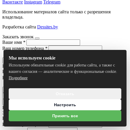
Вконтакте
Instagram
Telegram
Использование материалов сайта только с разрешения
владельца.
Разработка сайта
Dessites.by
Заказать звонок
Ваше имя
*
Ваш номер телефона
*
Я согласен на
обработку персональных данных
Мы используем cookie
Отправить
Используем обязательные cookie для работы сайта, а также с
Получить консультацию
Ваше имя
*
вашего согласия — аналитические и функциональные cookie.
Ваш номер телефона
*
Подробнее
Я согласен на
обработку персональных данных
Отправить
Отказать
Настроить
Все результаты
Задать вопрос
Принять все
Ваше имя
*
Ваш номер телефона
*