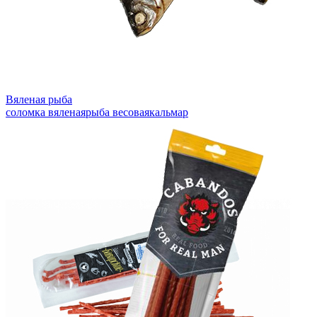
Вяленая рыба
соломка вяленая
рыба весовая
кальмар