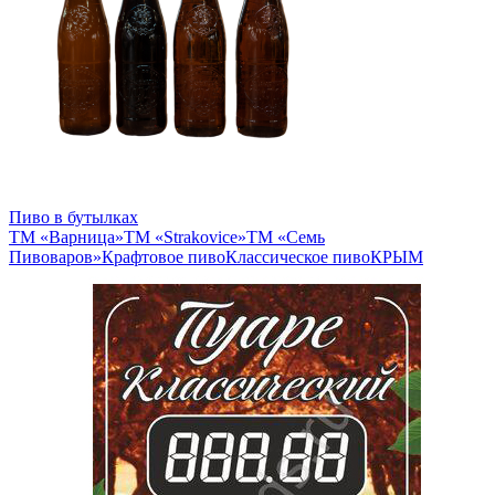
Пиво в бутылках
ТМ «Варница»
ТМ «Strakovice»
ТМ «Семь
Пивоваров»
Крафтовое пиво
Классическое пиво
КРЫМ