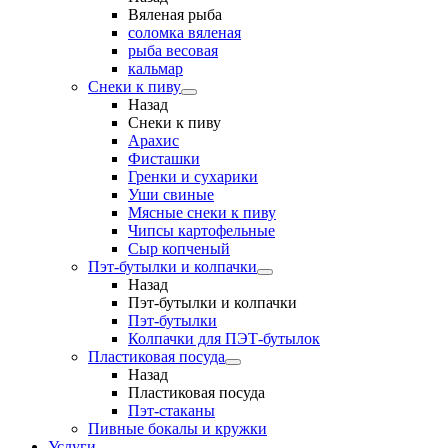
Вяленая рыба
соломка вяленая
рыба весовая
кальмар
Снеки к пиву
Назад
Снеки к пиву
Арахис
Фисташки
Гренки и сухарики
Уши свиные
Мясные снеки к пиву
Чипсы картофельные
Сыр копченый
Пэт-бутылки и колпачки
Назад
Пэт-бутылки и колпачки
Пэт-бутылки
Колпачки для ПЭТ-бутылок
Пластиковая посуда
Назад
Пластиковая посуда
Пэт-стаканы
Пивные бокалы и кружки
Услуги