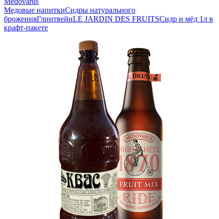
Medovarus
Медовые напитки
Сидры натурального
брожения
Глинтвейн
LE JARDIN DES FRUITS
Сидр и мёд 1л в
крафт-пакете