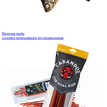
Вяленая рыба
соломка вяленая
рыба весовая
кальмар