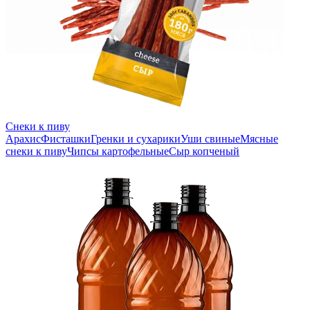
Снеки к пиву
Арахис
Фисташки
Гренки и сухарики
Уши свиные
Мясные
снеки к пиву
Чипсы картофельные
Сыр копченый