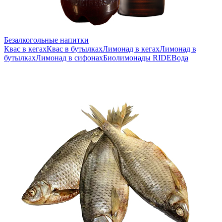
Безалкогольные напитки
Квас в кегах
Квас в бутылках
Лимонад в кегах
Лимонад в
бутылках
Лимонад в сифонах
Биолимонады RIDE
Вода