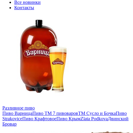
Все новинки
Контакты
Разливное пиво
Пиво Варница
Пиво ТМ 7 пивоваров
ТМ Сусло и Бочка
Пиво
Strakovice
Пиво Крафтовое
Пиво Крым
Zlata Podkova
Двинский
Бровар