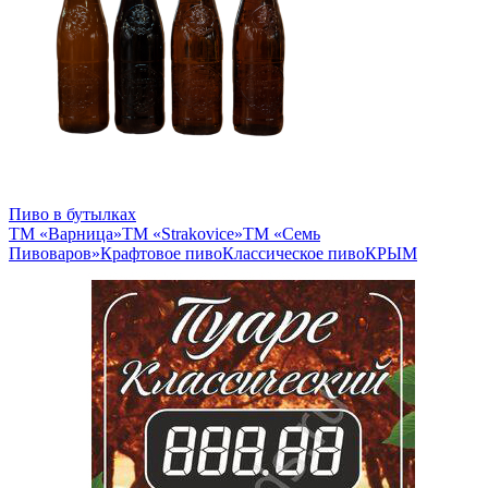
Пиво в бутылках
ТМ «Варница»
ТМ «Strakovice»
ТМ «Семь
Пивоваров»
Крафтовое пиво
Классическое пиво
КРЫМ