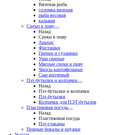
Вяленая рыба
соломка вяленая
рыба весовая
кальмар
Снеки к пиву
Назад
Снеки к пиву
Арахис
Фисташки
Гренки и сухарики
Уши свиные
Мясные снеки к пиву
Чипсы картофельные
Сыр копченый
Пэт-бутылки и колпачки
Назад
Пэт-бутылки и колпачки
Пэт-бутылки
Колпачки для ПЭТ-бутылок
Пластиковая посуда
Назад
Пластиковая посуда
Пэт-стаканы
Пивные бокалы и кружки
Услуги