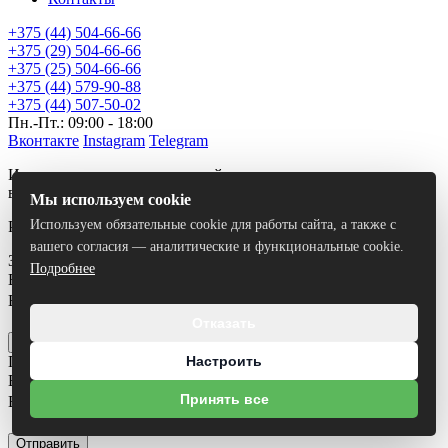
+375 (44) 504-66-66
+375 (29) 504-66-66
+375 (25) 504-66-66
+375 (44) 579-90-88
+375 (44) 507-50-02
Пн.-Пт.: 09:00 - 18:00
Вконтакте
Instagram
Telegram
Использование материалов сайта только с разрешения
владельца.
Мы используем cookie
Используем обязательные cookie для работы сайта, а также с
Разработка сайта
Dessites.by
вашего согласия — аналитические и функциональные cookie.
Заказать звонок
Подробнее
Ваше имя
*
Ваш номер телефона
*
Я согласен на
обработку персональных данных
Отказать
Отправить
Получить консультацию
Настроить
Ваше имя
*
Принять все
Ваш номер телефона
*
Я согласен на
обработку персональных данных
Отправить