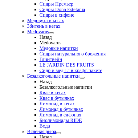
Сидры Премьер
Сидры Dona Estefania
Сидры в сифоне
Медовуха в кегах
Збитень в кегах
Medovarus
Назад
Medovarus
Медовые напитки
Сидры натурального брожения
Глинтвейн
LE JARDIN DES FRUITS
Сидр и мёд 1л в крафт-пакете
Безалкогольные напитки
Назад
Безалкогольные напитки
Квас в кегах
Квас в бутылках
Лимонад в кегах
Лимонад в бутылках
Лимонад в сифонах
Биолимонады RIDE
Вода
Вяленая рыба
Назад