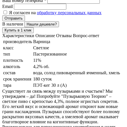
Ваш номер телефона
*
Email
Я согласен на
обработку персональных данных
Отправить
В наличии
Нашли дешевле?
Купить в 1 клик
Характеристики
Описание
Отзывы
Вопрос-ответ
производитель
Варница
класс
Светлое
тип
Пастеризованное
плотность
11%
алкоголь
4,2% об.
состав
вода, солод пивоваренный ячменный, хмель
срок хранения
180 суток
тара
ПЭТ-кег 30 л (А)
Существует ли связь между пузырьками и счастьем? Мы
утверждаем – да! Попробуйте "Пузырьковую Теорию" –
светлое пиво с крепостью 4,3%, полное игристых секретов.
Его легкий вкус и освежающий аромат откроют вам новые
грани наслаждения. Пузырьки способствуют более полному
раскрытию вкусовых качеств, а хмелевой аромат оказывает
благотворное влияние на когнитивные функции.
Рекомендовано для периодического употребления в целях