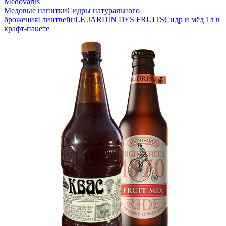
Medovarus
Медовые напитки
Сидры натурального
брожения
Глинтвейн
LE JARDIN DES FRUITS
Сидр и мёд 1л в
крафт-пакете