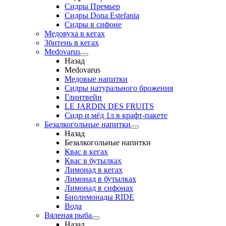
Сидры Премьер
Сидры Dona Estefania
Сидры в сифоне
Медовуха в кегах
Збитень в кегах
Medovarus
Назад
Medovarus
Медовые напитки
Сидры натурального брожения
Глинтвейн
LE JARDIN DES FRUITS
Сидр и мёд 1л в крафт-пакете
Безалкогольные напитки
Назад
Безалкогольные напитки
Квас в кегах
Квас в бутылках
Лимонад в кегах
Лимонад в бутылках
Лимонад в сифонах
Биолимонады RIDE
Вода
Вяленая рыба
Назад