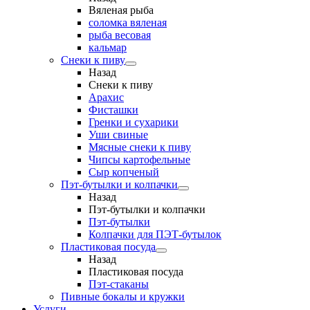
Вяленая рыба
соломка вяленая
рыба весовая
кальмар
Снеки к пиву
Назад
Снеки к пиву
Арахис
Фисташки
Гренки и сухарики
Уши свиные
Мясные снеки к пиву
Чипсы картофельные
Сыр копченый
Пэт-бутылки и колпачки
Назад
Пэт-бутылки и колпачки
Пэт-бутылки
Колпачки для ПЭТ-бутылок
Пластиковая посуда
Назад
Пластиковая посуда
Пэт-стаканы
Пивные бокалы и кружки
Услуги