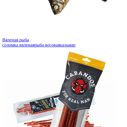
Вяленая рыба
соломка вяленая
рыба весовая
кальмар