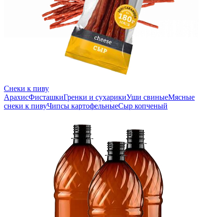
Снеки к пиву
Арахис
Фисташки
Гренки и сухарики
Уши свиные
Мясные
снеки к пиву
Чипсы картофельные
Сыр копченый