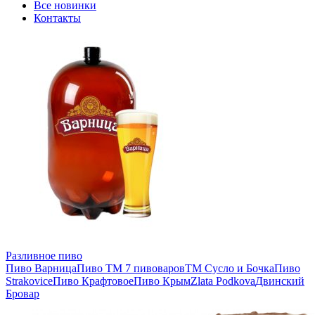
Все новинки
Контакты
Разливное пиво
Пиво Варница
Пиво ТМ 7 пивоваров
ТМ Сусло и Бочка
Пиво
Strakovice
Пиво Крафтовое
Пиво Крым
Zlata Podkova
Двинский
Бровар