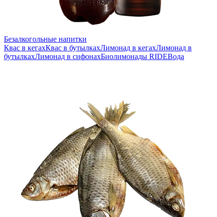
Безалкогольные напитки
Квас в кегах
Квас в бутылках
Лимонад в кегах
Лимонад в
бутылках
Лимонад в сифонах
Биолимонады RIDE
Вода