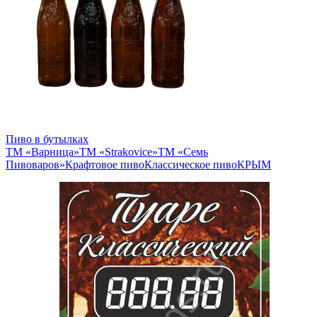
Пиво в бутылках
ТМ «Варница»
ТМ «Strakovice»
ТМ «Семь
Пивоваров»
Крафтовое пиво
Классическое пиво
КРЫМ