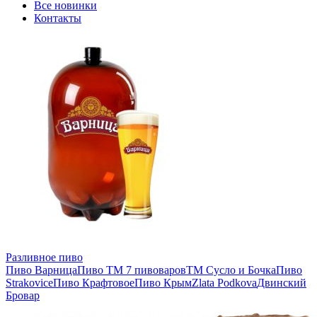
Все новинки
Контакты
Разливное пиво
Пиво Варница
Пиво ТМ 7 пивоваров
ТМ Сусло и Бочка
Пиво
Strakovice
Пиво Крафтовое
Пиво Крым
Zlata Podkova
Двинский
Бровар