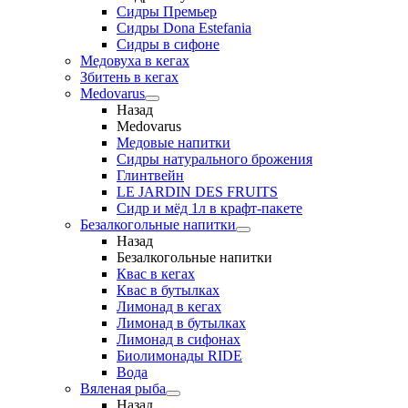
Сидры Премьер
Сидры Dona Estefania
Сидры в сифоне
Медовуха в кегах
Збитень в кегах
Medovarus
Назад
Medovarus
Медовые напитки
Сидры натурального брожения
Глинтвейн
LE JARDIN DES FRUITS
Сидр и мёд 1л в крафт-пакете
Безалкогольные напитки
Назад
Безалкогольные напитки
Квас в кегах
Квас в бутылках
Лимонад в кегах
Лимонад в бутылках
Лимонад в сифонах
Биолимонады RIDE
Вода
Вяленая рыба
Назад