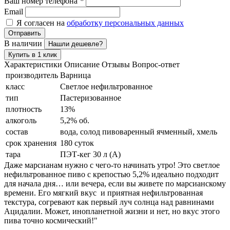
Ваш номер телефона
*
Email
Я согласен на
обработку персональных данных
Отправить
В наличии
Нашли дешевле?
Купить в 1 клик
Характеристики
Описание
Отзывы
Вопрос-ответ
производитель
Варница
класс
Светлое нефильтрованное
тип
Пастеризованное
плотность
13%
алкоголь
5,2% об.
состав
вода, солод пивоваренный ячменный, хмель
срок хранения
180 суток
тара
ПЭТ-кег 30 л (А)
Даже марсианам нужно с чего-то начинать утро! Это светлое
нефильтрованное пиво с крепостью 5,2% идеально подходит
для начала дня… или вечера, если вы живете по марсианскому
времени. Его мягкий вкус и приятная нефильтрованная
текстура, согревают как первый луч солнца над равнинами
Ацидалии. Может, инопланетной жизни и нет, но вкус этого
пива точно космический!"