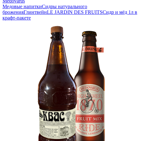
Medovarus
Медовые напитки
Сидры натурального
брожения
Глинтвейн
LE JARDIN DES FRUITS
Сидр и мёд 1л в
крафт-пакете