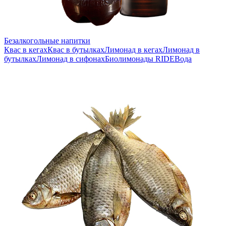
Безалкогольные напитки
Квас в кегах
Квас в бутылках
Лимонад в кегах
Лимонад в
бутылках
Лимонад в сифонах
Биолимонады RIDE
Вода