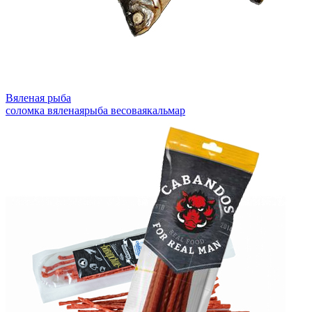
Вяленая рыба
соломка вяленая
рыба весовая
кальмар