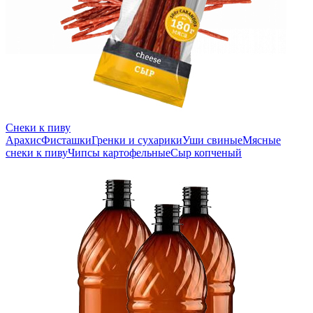
Снеки к пиву
Арахис
Фисташки
Гренки и сухарики
Уши свиные
Мясные
снеки к пиву
Чипсы картофельные
Сыр копченый