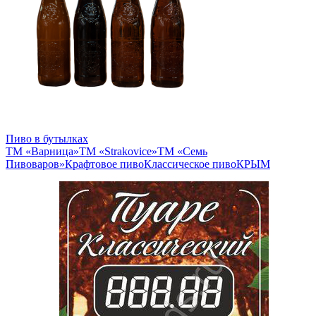
Пиво в бутылках
ТМ «Варница»
ТМ «Strakovice»
ТМ «Семь
Пивоваров»
Крафтовое пиво
Классическое пиво
КРЫМ