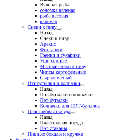
Вяленая рыба
соломка вяленая
рыба весовая
кальмар
Снеки к пиву
Назад
Снеки к пиву
Арахис
Фисташки
Гренки и сухарики
Уши свиные
Мясные снеки к пиву
Чипсы картофельные
Сыр копченый
Пэт-бутылки и колпачки
Назад
Пэт-бутылки и колпачки
Пэт-бутылки
Колпачки для ПЭТ-бутылок
Пластиковая посуда
Назад
Пластиковая посуда
Пэт-стаканы
Пивные бокалы и кружки
Услуги