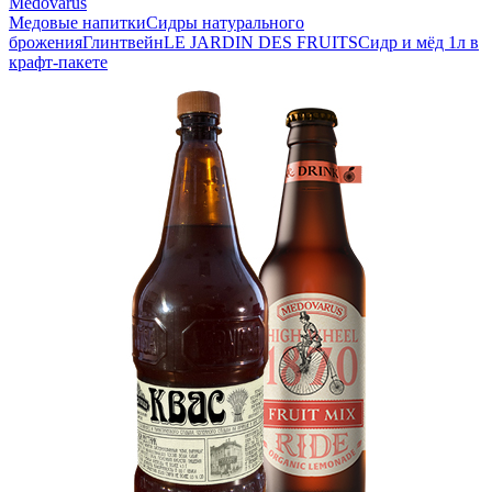
Medovarus
Медовые напитки
Сидры натурального
брожения
Глинтвейн
LE JARDIN DES FRUITS
Сидр и мёд 1л в
крафт-пакете