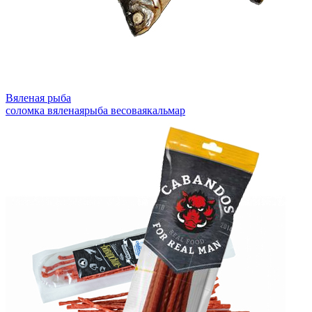
Вяленая рыба
соломка вяленая
рыба весовая
кальмар