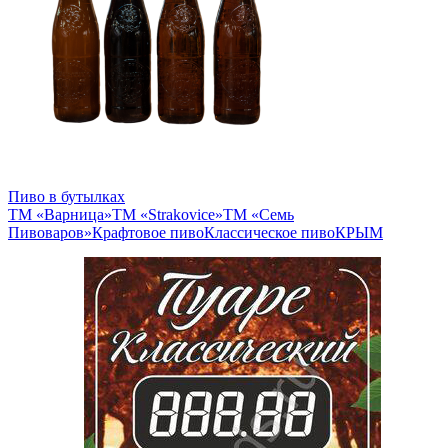
Пиво в бутылках
ТМ «Варница»
ТМ «Strakovice»
ТМ «Семь
Пивоваров»
Крафтовое пиво
Классическое пиво
КРЫМ