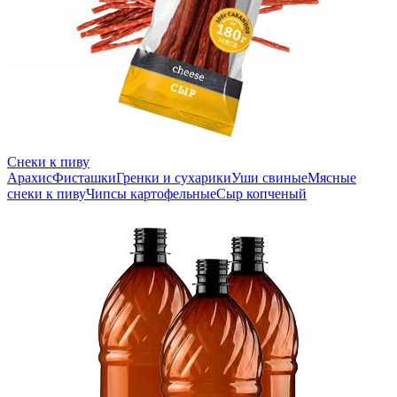
Снеки к пиву
Арахис
Фисташки
Гренки и сухарики
Уши свиные
Мясные
снеки к пиву
Чипсы картофельные
Сыр копченый