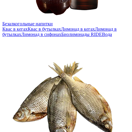
Безалкогольные напитки
Квас в кегах
Квас в бутылках
Лимонад в кегах
Лимонад в
бутылках
Лимонад в сифонах
Биолимонады RIDE
Вода