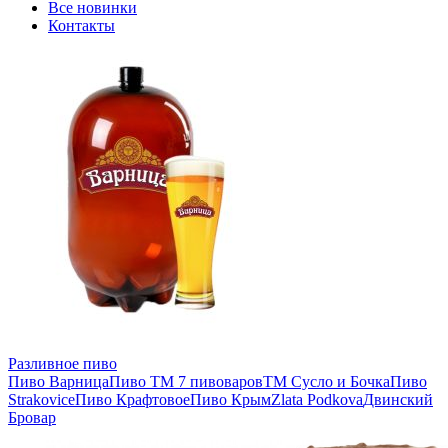
Все новинки
Контакты
Разливное пиво
Пиво Варница
Пиво ТМ 7 пивоваров
ТМ Сусло и Бочка
Пиво
Strakovice
Пиво Крафтовое
Пиво Крым
Zlata Podkova
Двинский
Бровар