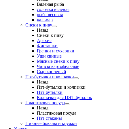
Вяленая рыба
соломка вяленая
рыба весовая
кальмар
Снеки к пиву
Назад
Снеки к пиву
Арахис
Фисташки
Гренки и сухарики
Уши свиные
Мясные снеки к пиву
Чипсы картофельные
Сыр копченый
Пэт-бутылки и колпачки
Назад
Пэт-бутылки и колпачки
Пэт-бутылки
Колпачки для ПЭТ-бутылок
Пластиковая посуда
Назад
Пластиковая посуда
Пэт-стаканы
Пивные бокалы и кружки
Услуги