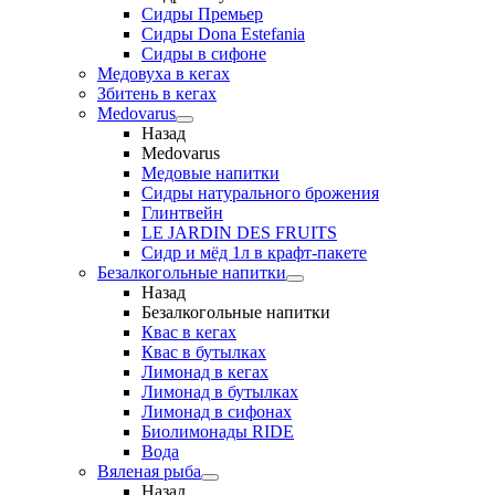
Сидры Премьер
Сидры Dona Estefania
Сидры в сифоне
Медовуха в кегах
Збитень в кегах
Medovarus
Назад
Medovarus
Медовые напитки
Сидры натурального брожения
Глинтвейн
LE JARDIN DES FRUITS
Сидр и мёд 1л в крафт-пакете
Безалкогольные напитки
Назад
Безалкогольные напитки
Квас в кегах
Квас в бутылках
Лимонад в кегах
Лимонад в бутылках
Лимонад в сифонах
Биолимонады RIDE
Вода
Вяленая рыба
Назад