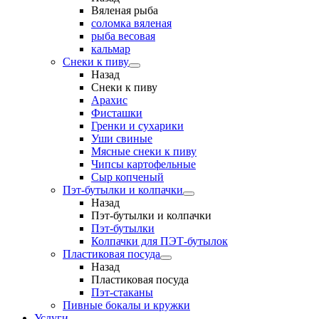
Вяленая рыба
соломка вяленая
рыба весовая
кальмар
Снеки к пиву
Назад
Снеки к пиву
Арахис
Фисташки
Гренки и сухарики
Уши свиные
Мясные снеки к пиву
Чипсы картофельные
Сыр копченый
Пэт-бутылки и колпачки
Назад
Пэт-бутылки и колпачки
Пэт-бутылки
Колпачки для ПЭТ-бутылок
Пластиковая посуда
Назад
Пластиковая посуда
Пэт-стаканы
Пивные бокалы и кружки
Услуги