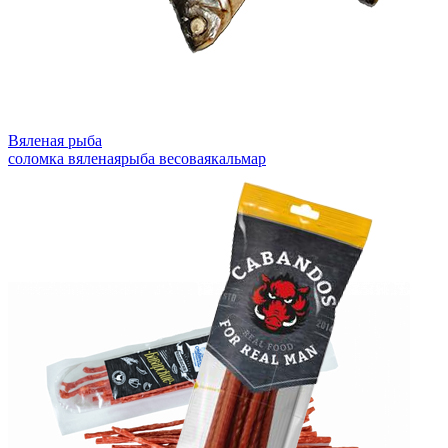
Вяленая рыба
соломка вяленая
рыба весовая
кальмар