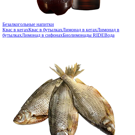
Безалкогольные напитки
Квас в кегах
Квас в бутылках
Лимонад в кегах
Лимонад в
бутылках
Лимонад в сифонах
Биолимонады RIDE
Вода