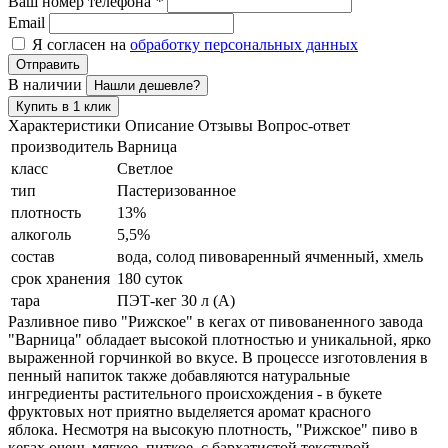
Ваш номер телефона
*
Email
Я согласен на
обработку персональных данных
Отправить
В наличии
Нашли дешевле?
Купить в 1 клик
Характеристики
Описание
Отзывы
Вопрос-ответ
производитель
Варница
класс
Светлое
тип
Пастеризованное
плотность
13%
алкоголь
5,5%
состав
вода, солод пивоваренный ячменный, хмель
срок хранения
180 суток
тара
ПЭТ-кег 30 л (А)
Разливное пиво "Рижское" в кегах от пивованенного завода
"Варница" обладает высокой плотностью и уникальной, ярко
выраженной горчинкой во вкусе. В процессе изготовления в
пенный напиток также добавляются натуральные
ингредиенты растительного происхождения - в букете
фруктовых нот приятно выделяется аромат красного
яблока. Несмотря на высокую плотность, "Рижское" пиво в
кегах очень мягкое, питкое, с бархатистой текстурой.