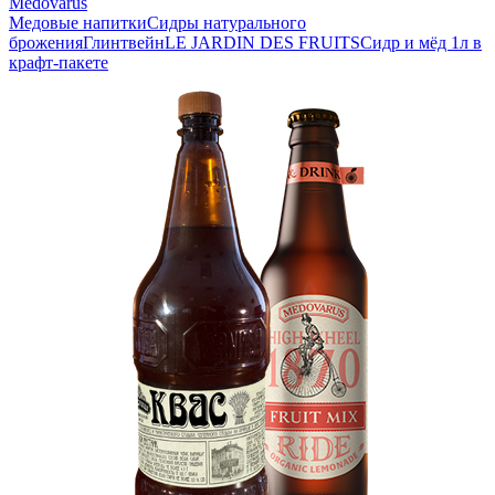
Medovarus
Медовые напитки
Сидры натурального
брожения
Глинтвейн
LE JARDIN DES FRUITS
Сидр и мёд 1л в
крафт-пакете