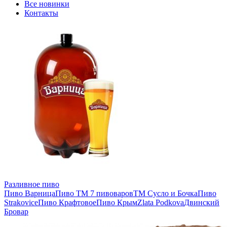
Все новинки
Контакты
Разливное пиво
Пиво Варница
Пиво ТМ 7 пивоваров
ТМ Сусло и Бочка
Пиво
Strakovice
Пиво Крафтовое
Пиво Крым
Zlata Podkova
Двинский
Бровар