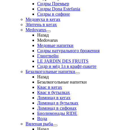
Сидры Премьер
Сидры Dona Estefania
Сидры в сифоне
Медовуха в кегах
Збитень в кегах
Medovarus
Назад
Medovarus
Медовые напитки
Сидры натурального брожения
Глинтвейн
LE JARDIN DES FRUITS
Сидр и мёд 1л в крафт-пакете
Безалкогольные напитки
Назад
Безалкогольные напитки
Квас в кегах
Квас в бутылках
Лимонад в кегах
Лимонад в бутылках
Лимонад в сифонах
Биолимонады RIDE
Вода
Вяленая рыба
Назад