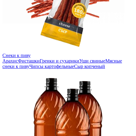
Снеки к пиву
Арахис
Фисташки
Гренки и сухарики
Уши свиные
Мясные
снеки к пиву
Чипсы картофельные
Сыр копченый