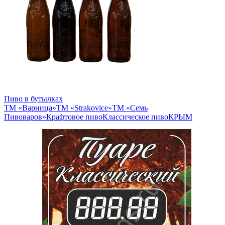
Пиво в бутылках
ТМ «Варница»
ТМ «Strakovice»
ТМ «Семь
Пивоваров»
Крафтовое пиво
Классическое пиво
КРЫМ