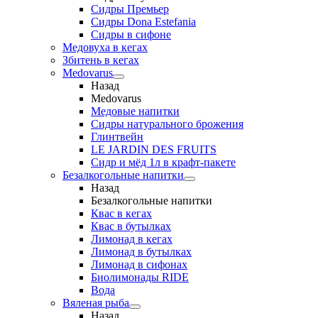
Сидры Премьер
Сидры Dona Estefania
Сидры в сифоне
Медовуха в кегах
Збитень в кегах
Medovarus
Назад
Medovarus
Медовые напитки
Сидры натурального брожения
Глинтвейн
LE JARDIN DES FRUITS
Сидр и мёд 1л в крафт-пакете
Безалкогольные напитки
Назад
Безалкогольные напитки
Квас в кегах
Квас в бутылках
Лимонад в кегах
Лимонад в бутылках
Лимонад в сифонах
Биолимонады RIDE
Вода
Вяленая рыба
Назад