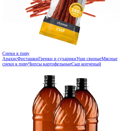
Снеки к пиву
Арахис
Фисташки
Гренки и сухарики
Уши свиные
Мясные
снеки к пиву
Чипсы картофельные
Сыр копченый