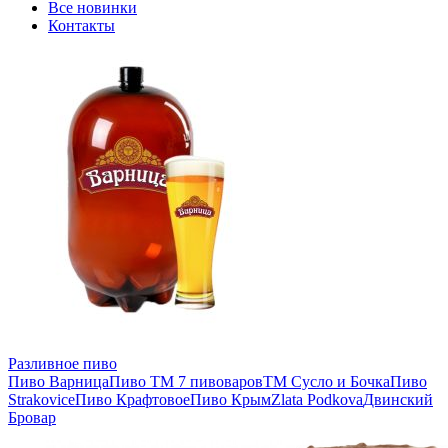
Все новинки
Контакты
Разливное пиво
Пиво Варница
Пиво ТМ 7 пивоваров
ТМ Сусло и Бочка
Пиво
Strakovice
Пиво Крафтовое
Пиво Крым
Zlata Podkova
Двинский
Бровар