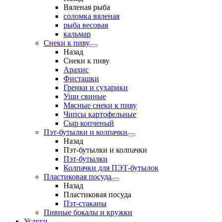
Вяленая рыба
соломка вяленая
рыба весовая
кальмар
Снеки к пиву
Назад
Снеки к пиву
Арахис
Фисташки
Гренки и сухарики
Уши свиные
Мясные снеки к пиву
Чипсы картофельные
Сыр копченый
Пэт-бутылки и колпачки
Назад
Пэт-бутылки и колпачки
Пэт-бутылки
Колпачки для ПЭТ-бутылок
Пластиковая посуда
Назад
Пластиковая посуда
Пэт-стаканы
Пивные бокалы и кружки
Услуги