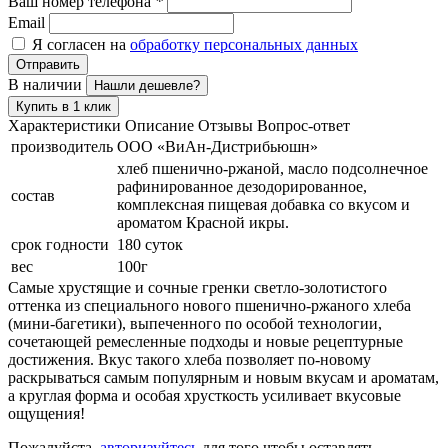
Ваш номер телефона
*
Email
Я согласен на
обработку персональных данных
Отправить
В наличии
Нашли дешевле?
Купить в 1 клик
Характеристики
Описание
Отзывы
Вопрос-ответ
производитель
ООО «ВиАн-Дистрибьюшн»
хлеб пшенично-ржаной, масло подсолнечное
рафинированное дезодорированное,
состав
комплексная пищевая добавка со вкусом и
ароматом Красной икры.
срок годности
180 суток
вес
100г
Самые хрустящие и сочные гренки светло-золотистого
оттенка из специального нового пшенично-ржаного хлеба
(мини-багетики), выпеченного по особой технологии,
сочетающей ремесленные подходы и новые рецептурные
достижения. Вкус такого хлеба позволяет по-новому
раскрываться самым популярным и новым вкусам и ароматам,
а круглая форма и особая хрусткость усиливает вкусовые
ощущения!
Пожалуйста,
авторизуйтесь
для того чтобы оставлять