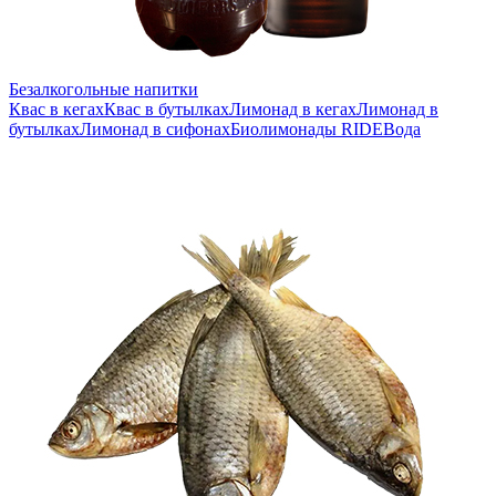
Безалкогольные напитки
Квас в кегах
Квас в бутылках
Лимонад в кегах
Лимонад в
бутылках
Лимонад в сифонах
Биолимонады RIDE
Вода