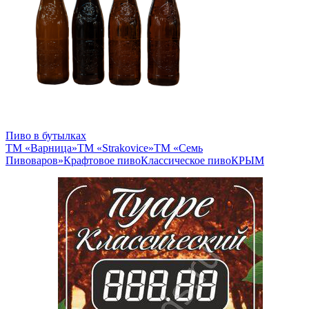
Пиво в бутылках
ТМ «Варница»
ТМ «Strakovice»
ТМ «Семь
Пивоваров»
Крафтовое пиво
Классическое пиво
КРЫМ