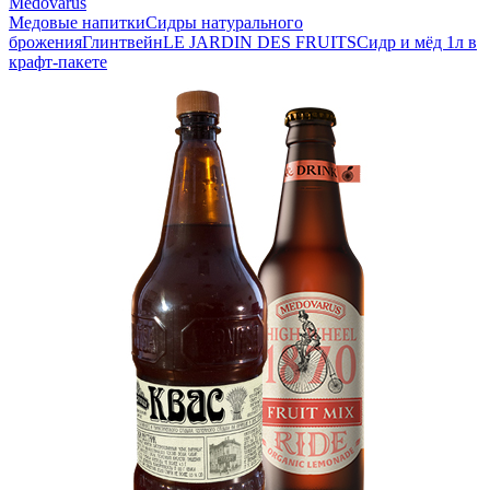
Medovarus
Медовые напитки
Сидры натурального
брожения
Глинтвейн
LE JARDIN DES FRUITS
Сидр и мёд 1л в
крафт-пакете