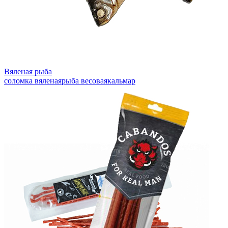
Вяленая рыба
соломка вяленая
рыба весовая
кальмар