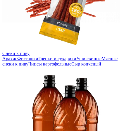
Снеки к пиву
Арахис
Фисташки
Гренки и сухарики
Уши свиные
Мясные
снеки к пиву
Чипсы картофельные
Сыр копченый