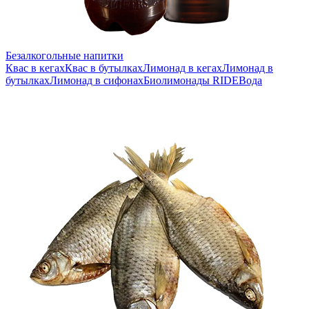
Безалкогольные напитки
Квас в кегах
Квас в бутылках
Лимонад в кегах
Лимонад в
бутылках
Лимонад в сифонах
Биолимонады RIDE
Вода