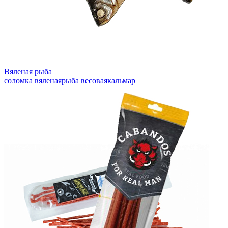
Вяленая рыба
соломка вяленая
рыба весовая
кальмар