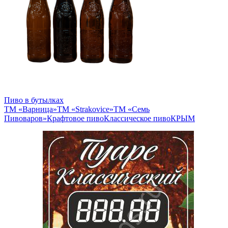
Пиво в бутылках
ТМ «Варница»
ТМ «Strakovice»
ТМ «Семь
Пивоваров»
Крафтовое пиво
Классическое пиво
КРЫМ