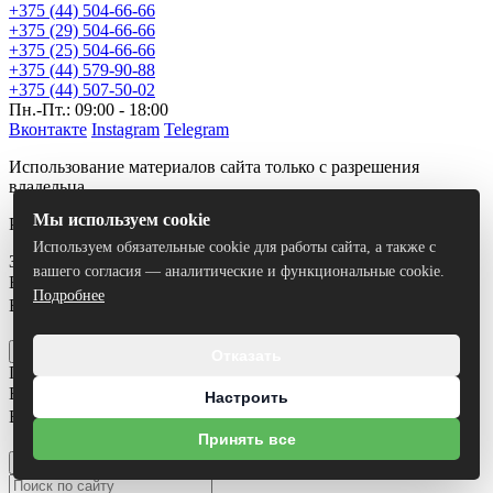
+375 (44) 504-66-66
+375 (29) 504-66-66
+375 (25) 504-66-66
+375 (44) 579-90-88
+375 (44) 507-50-02
Пн.-Пт.: 09:00 - 18:00
Вконтакте
Instagram
Telegram
Использование материалов сайта только с разрешения
владельца.
Мы используем cookie
Разработка сайта
Dessites.by
Используем обязательные cookie для работы сайта, а также с
Заказать звонок
вашего согласия — аналитические и функциональные cookie.
Ваше имя
*
Подробнее
Ваш номер телефона
*
Я согласен на
обработку персональных данных
Отправить
Отказать
Получить консультацию
Ваше имя
*
Настроить
Ваш номер телефона
*
Принять все
Я согласен на
обработку персональных данных
Отправить