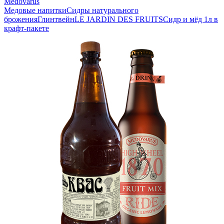
Medovarus
Медовые напитки
Сидры натурального
брожения
Глинтвейн
LE JARDIN DES FRUITS
Сидр и мёд 1л в
крафт-пакете