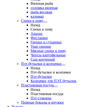
Вяленая рыба
соломка вяленая
рыба весовая
кальмар
Снеки к пиву
Назад
Снеки к пиву
Арахис
Фисташки
Гренки и сухарики
Уши свиные
Мясные снеки к пиву
Чипсы картофельные
Сыр копченый
Пэт-бутылки и колпачки
Назад
Пэт-бутылки и колпачки
Пэт-бутылки
Колпачки для ПЭТ-бутылок
Пластиковая посуда
Назад
Пластиковая посуда
Пэт-стаканы
Пивные бокалы и кружки
Услуги