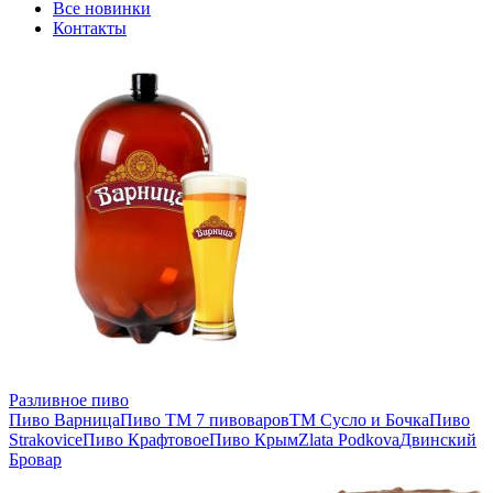
Все новинки
Контакты
Разливное пиво
Пиво Варница
Пиво ТМ 7 пивоваров
ТМ Сусло и Бочка
Пиво
Strakovice
Пиво Крафтовое
Пиво Крым
Zlata Podkova
Двинский
Бровар