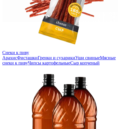
Снеки к пиву
Арахис
Фисташки
Гренки и сухарики
Уши свиные
Мясные
снеки к пиву
Чипсы картофельные
Сыр копченый