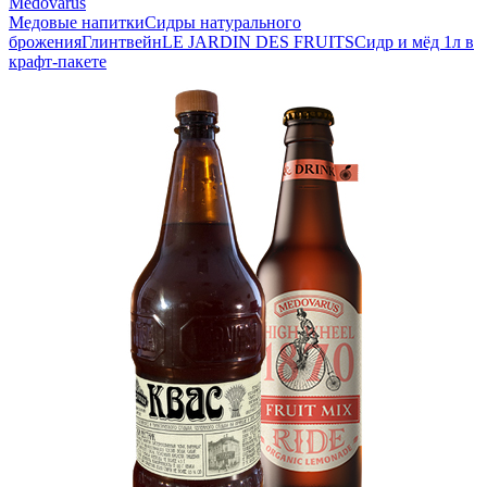
Medovarus
Медовые напитки
Сидры натурального
брожения
Глинтвейн
LE JARDIN DES FRUITS
Сидр и мёд 1л в
крафт-пакете