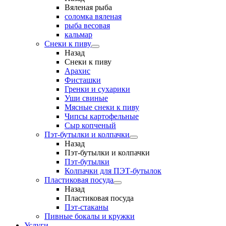
Вяленая рыба
соломка вяленая
рыба весовая
кальмар
Снеки к пиву
Назад
Снеки к пиву
Арахис
Фисташки
Гренки и сухарики
Уши свиные
Мясные снеки к пиву
Чипсы картофельные
Сыр копченый
Пэт-бутылки и колпачки
Назад
Пэт-бутылки и колпачки
Пэт-бутылки
Колпачки для ПЭТ-бутылок
Пластиковая посуда
Назад
Пластиковая посуда
Пэт-стаканы
Пивные бокалы и кружки
Услуги