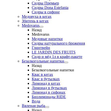
Сидры Премьер
Сидры Dona Estefania
Сидры в сифоне
Медовуха в кегах
Збитень в кегах
Medovarus
Назад
Medovarus
Медовые напитки
Сидры натурального брожения
Глинтвейн
LE JARDIN DES FRUITS
Сидр и мёд 1л в крафт-пакете
Безалкогольные напитки
Назад
Безалкогольные напитки
Квас в кегах
Квас в бутылках
Лимонад в кегах
Лимонад в бутылках
Лимонад в сифонах
Биолимонады RIDE
Вода
Вяленая рыба
Назад