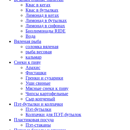
Квас в кегах
Квас в бутылках
Лимонад в кегах
Лимонад в бутылках
Лимонад в сифонах
Биолимонады RIDE
Вода
Вяленая рыба
соломка вяленая
рыба весовая
кальмар
Снеки к пиву
Арахис
Фисташки
Гренки и сухарики
Уши свиные
Мясные снеки к пиву
Чипсы картофельные
Сыр копченый
Пэт-бутылки и колпачки
Пэт-бутылки
Колпачки для ПЭТ-бутылок
Пластиковая посуда
Пэт-стаканы