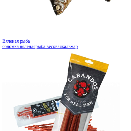
Вяленая рыба
соломка вяленая
рыба весовая
кальмар