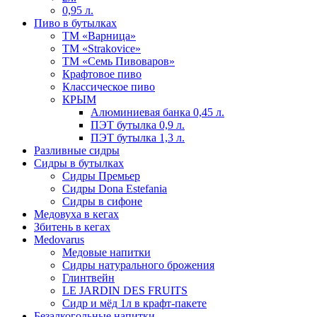
0,95 л.
Пиво в бутылках
ТМ «Варница»
ТМ «Strakovice»
ТМ «Семь Пивоваров»
Крафтовое пиво
Классическое пиво
КРЫМ
Алюминиевая банка 0,45 л.
ПЭТ бутылка 0,9 л.
ПЭТ бутылка 1,3 л.
Разливные сидры
Сидры в бутылках
Сидры Премьер
Сидры Dona Estefania
Сидры в сифоне
Медовуха в кегах
Збитень в кегах
Medovarus
Медовые напитки
Сидры натурального брожения
Глинтвейн
LE JARDIN DES FRUITS
Сидр и мёд 1л в крафт-пакете
Безалкогольные напитки