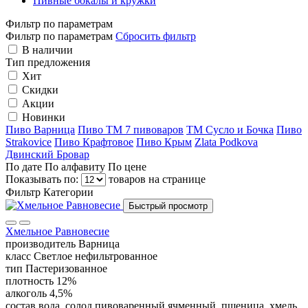
Пивные бокалы и кружки
Фильтр по параметрам
Фильтр по параметрам
Сбросить фильтр
В наличии
Тип предложения
Хит
Скидки
Акции
Новинки
Пиво Варница
Пиво ТМ 7 пивоваров
ТМ Сусло и Бочка
Пиво
Strakovice
Пиво Крафтовое
Пиво Крым
Zlata Podkova
Двинский Бровар
По дате
По алфавиту
По цене
Показывать по:
товаров на странице
Фильтр
Категории
Быстрый просмотр
Хмельное Равновесие
производитель
Варница
класс
Светлое нефильтрованное
тип
Пастеризованное
плотность
12%
алкоголь
4,5%
состав
вода, солод пивоваренный ячменный, пшеница, хмель