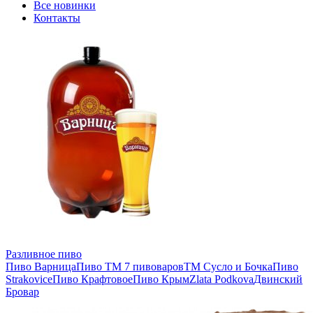
Все новинки
Контакты
Разливное пиво
Пиво Варница
Пиво ТМ 7 пивоваров
ТМ Сусло и Бочка
Пиво
Strakovice
Пиво Крафтовое
Пиво Крым
Zlata Podkova
Двинский
Бровар