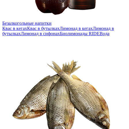
Безалкогольные напитки
Квас в кегах
Квас в бутылках
Лимонад в кегах
Лимонад в
бутылках
Лимонад в сифонах
Биолимонады RIDE
Вода