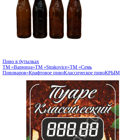
Пиво в бутылках
ТМ «Варница»
ТМ «Strakovice»
ТМ «Семь
Пивоваров»
Крафтовое пиво
Классическое пиво
КРЫМ