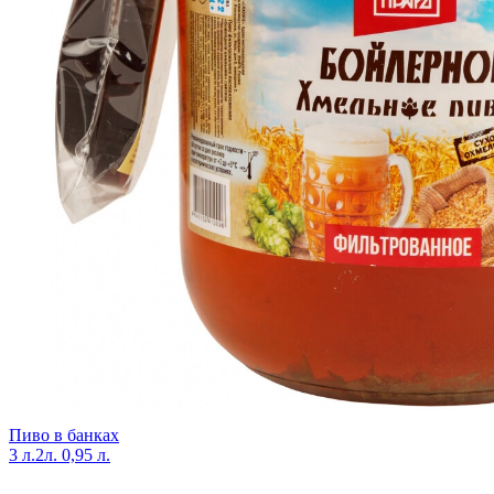
Пиво в банках
3 л.
2л.
0,95 л.