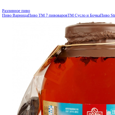
Разливное пиво
Пиво Варница
Пиво ТМ 7 пивоваров
ТМ Сусло и Бочка
Пиво Str