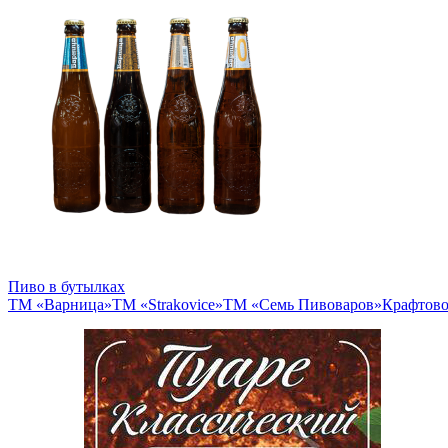
Пиво в бутылках
ТМ «Варница»
ТМ «Strakovice»
ТМ «Семь Пивоваров»
Крафтово