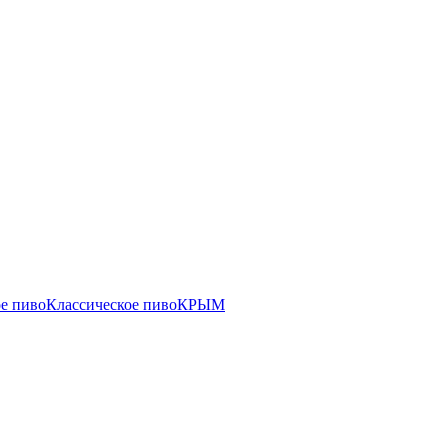
е пиво
Классическое пиво
КРЫМ