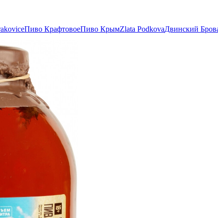
akovice
Пиво Крафтовое
Пиво Крым
Zlata Podkova
Двинский Бров