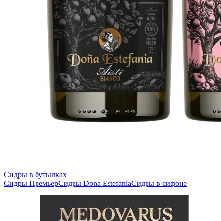
Сидры в бутылках
Сидры Премьер
Сидры Dona Estefania
Сидры в сифоне