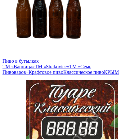
Пиво в бутылках
ТМ «Варница»
ТМ «Strakovice»
ТМ «Семь
Пивоваров»
Крафтовое пиво
Классическое пиво
КРЫМ