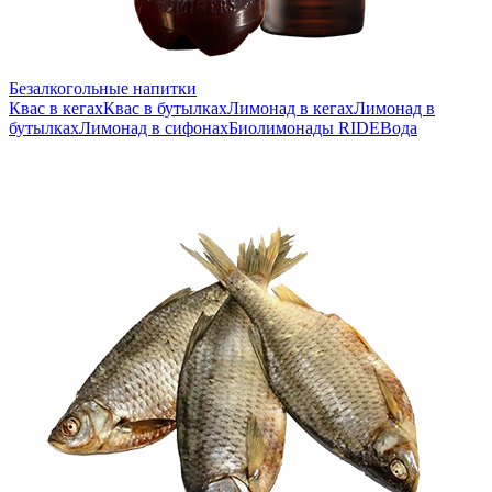
Безалкогольные напитки
Квас в кегах
Квас в бутылках
Лимонад в кегах
Лимонад в
бутылках
Лимонад в сифонах
Биолимонады RIDE
Вода