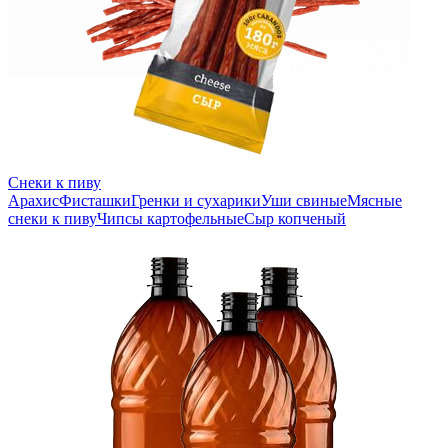
Снеки к пиву
Арахис
Фисташки
Гренки и сухарики
Уши свиные
Мясные
снеки к пиву
Чипсы картофельные
Сыр копченый