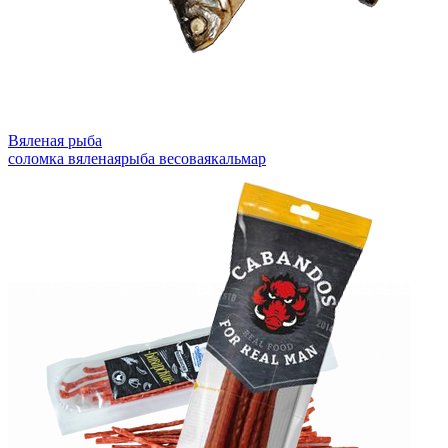
Вяленая рыба
соломка вяленая
рыба весовая
кальмар