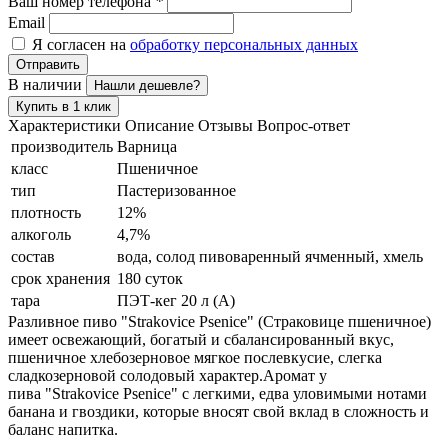
Ваш номер телефона
*
Email
Я согласен на
обработку персональных данных
Отправить
В наличии
Нашли дешевле?
Купить в 1 клик
Характеристики
Описание
Отзывы
Вопрос-ответ
производитель
Варница
класс
Пшеничное
тип
Пастеризованное
плотность
12%
алкоголь
4,7%
состав
вода, солод пивоваренный ячменный, хмель
срок хранения
180 суток
тара
ПЭТ-кег 20 л (А)
Разливное пиво "Strakovice Psenice" (Страковице пшеничное)
имеет освежающий, богатый и сбалансированный вкус,
пшеничное хлебозерновое мягкое послевкусие, слегка
сладкозерновой солодовый характер.Аромат у
пива "Strakovice Psenice" с легкими, едва уловимыми нотами
банана и гвоздики, которые вносят свой вклад в сложность и
баланс напитка.