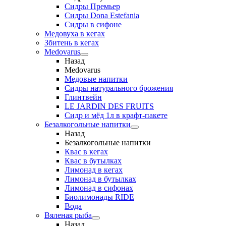
Сидры Премьер
Сидры Dona Estefania
Сидры в сифоне
Медовуха в кегах
Збитень в кегах
Medovarus
Назад
Medovarus
Медовые напитки
Сидры натурального брожения
Глинтвейн
LE JARDIN DES FRUITS
Сидр и мёд 1л в крафт-пакете
Безалкогольные напитки
Назад
Безалкогольные напитки
Квас в кегах
Квас в бутылках
Лимонад в кегах
Лимонад в бутылках
Лимонад в сифонах
Биолимонады RIDE
Вода
Вяленая рыба
Назад