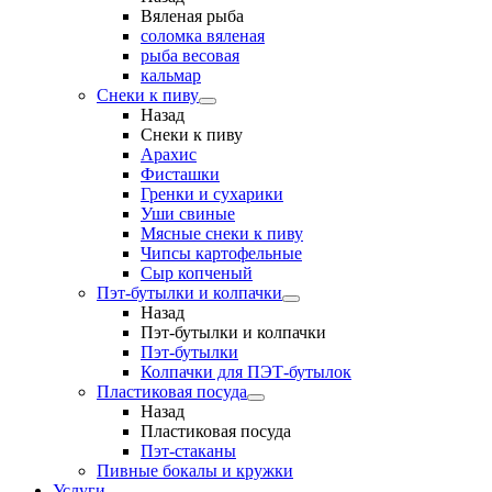
Вяленая рыба
соломка вяленая
рыба весовая
кальмар
Снеки к пиву
Назад
Снеки к пиву
Арахис
Фисташки
Гренки и сухарики
Уши свиные
Мясные снеки к пиву
Чипсы картофельные
Сыр копченый
Пэт-бутылки и колпачки
Назад
Пэт-бутылки и колпачки
Пэт-бутылки
Колпачки для ПЭТ-бутылок
Пластиковая посуда
Назад
Пластиковая посуда
Пэт-стаканы
Пивные бокалы и кружки
Услуги