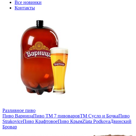
Все новинки
Контакты
Разливное пиво
Пиво Варница
Пиво ТМ 7 пивоваров
ТМ Сусло и Бочка
Пиво
Strakovice
Пиво Крафтовое
Пиво Крым
Zlata Podkova
Двинский
Бровар