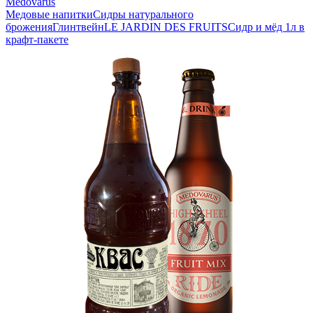
Medovarus
Медовые напитки
Сидры натурального
брожения
Глинтвейн
LE JARDIN DES FRUITS
Сидр и мёд 1л в
крафт-пакете