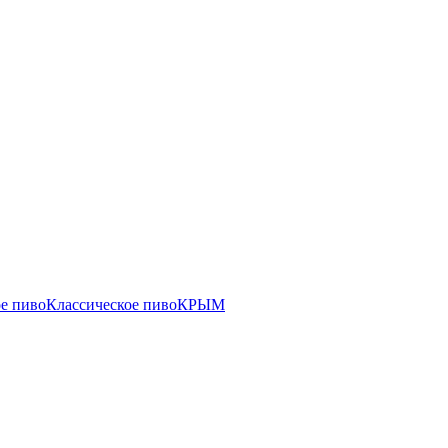
е пиво
Классическое пиво
КРЫМ