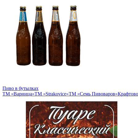
Пиво в бутылках
ТМ «Варница»
ТМ «Strakovice»
ТМ «Семь Пивоваров»
Крафтово