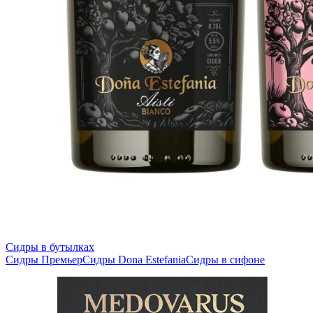
Сидры в бутылках
Сидры Премьер
Сидры Dona Estefania
Сидры в сифоне