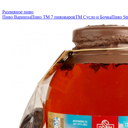
Разливное пиво
Пиво Варница
Пиво ТМ 7 пивоваров
ТМ Сусло и Бочка
Пиво Str