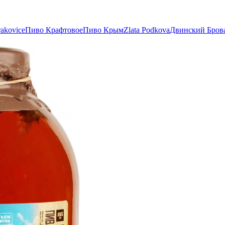
akovice
Пиво Крафтовое
Пиво Крым
Zlata Podkova
Двинский Бров