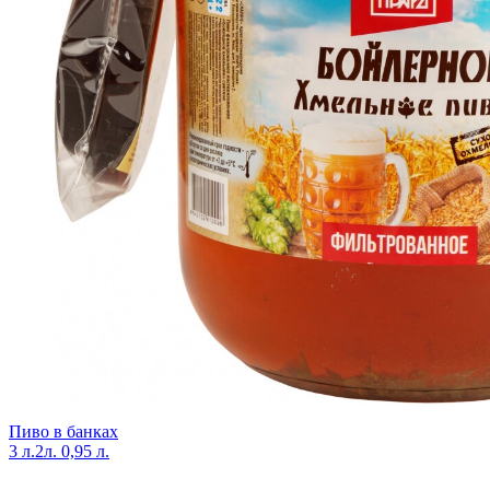
Пиво в банках
3 л.
2л.
0,95 л.