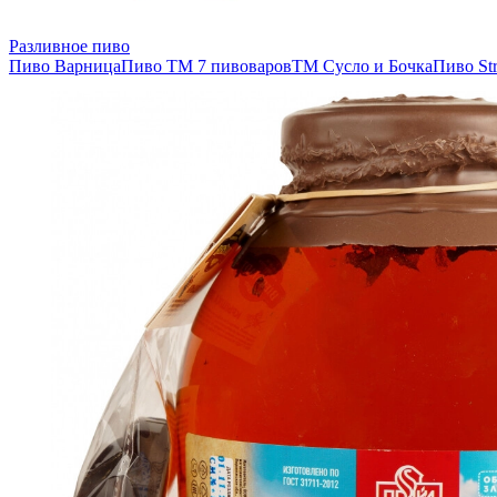
Разливное пиво
Пиво Варница
Пиво ТМ 7 пивоваров
ТМ Сусло и Бочка
Пиво Str