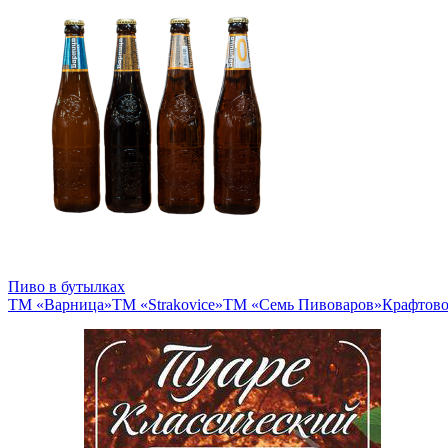
Пиво в бутылках
ТМ «Варница»
ТМ «Strakovice»
ТМ «Семь Пивоваров»
Крафтово