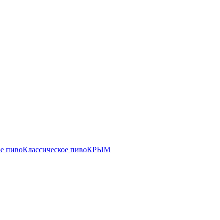
е пиво
Классическое пиво
КРЫМ