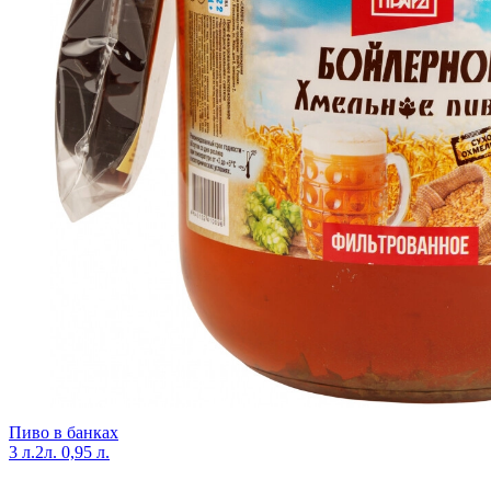
Пиво в банках
3 л.
2л.
0,95 л.