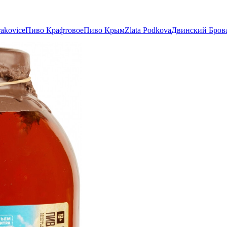
akovice
Пиво Крафтовое
Пиво Крым
Zlata Podkova
Двинский Бров