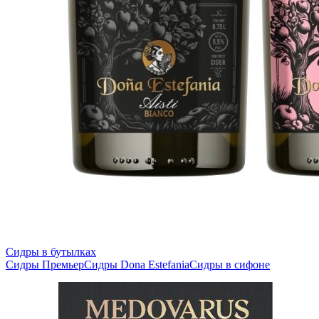
Сидры в бутылках
Сидры Премьер
Сидры Dona Estefania
Сидры в сифоне