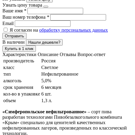
Узнать цену товара
Ваше имя
*
Ваш номер телефона
*
Email
Я согласен на
обработку персональных данных
Отправить
В наличии
Нашли дешевле?
Купить в 1 клик
Характеристики
Описание
Отзывы
Вопрос-ответ
производитель
Россия
класс
Светлое
тип
Нефильтрованное
алкоголь
5,0%
срок хранения
6 месяцев
кол-во в упаковке
6 шт.
объем
1,3 л.
«Симферопольское нефильтрованное»
– сорт пива
разработан технологами Пивобезалкогольного комбината
«Крым» специально для ценителей качественных
нефильтрованных лагеров, произведенных по классической
технологии.