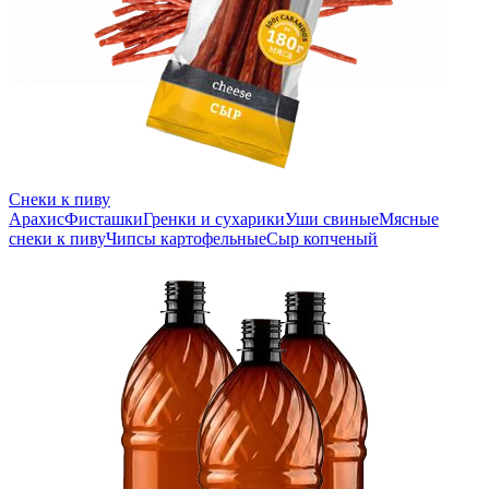
Снеки к пиву
Арахис
Фисташки
Гренки и сухарики
Уши свиные
Мясные
снеки к пиву
Чипсы картофельные
Сыр копченый