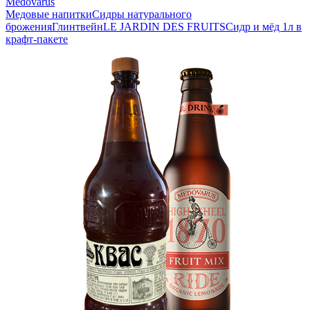
Medovarus
Медовые напитки
Сидры натурального
брожения
Глинтвейн
LE JARDIN DES FRUITS
Сидр и мёд 1л в
крафт-пакете