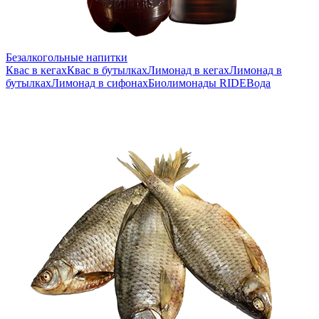
Безалкогольные напитки
Квас в кегах
Квас в бутылках
Лимонад в кегах
Лимонад в
бутылках
Лимонад в сифонах
Биолимонады RIDE
Вода