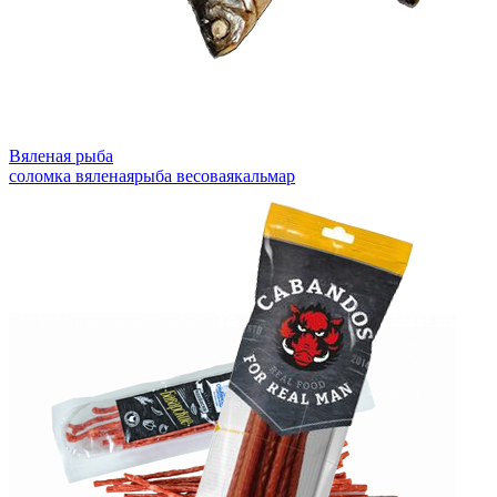
Вяленая рыба
соломка вяленая
рыба весовая
кальмар