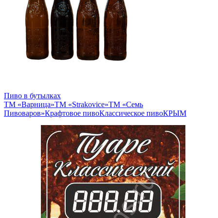
Пиво в бутылках
ТМ «Варница»
ТМ «Strakovice»
ТМ «Семь
Пивоваров»
Крафтовое пиво
Классическое пиво
КРЫМ