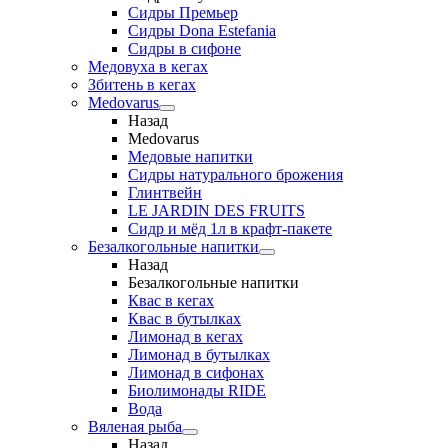
Сидры Премьер
Сидры Dona Estefania
Сидры в сифоне
Медовуха в кегах
Збитень в кегах
Medovarus
Назад
Medovarus
Медовые напитки
Сидры натурального брожения
Глинтвейн
LE JARDIN DES FRUITS
Сидр и мёд 1л в крафт-пакете
Безалкогольные напитки
Назад
Безалкогольные напитки
Квас в кегах
Квас в бутылках
Лимонад в кегах
Лимонад в бутылках
Лимонад в сифонах
Биолимонады RIDE
Вода
Вяленая рыба
Назад