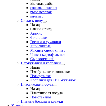
Вяленая рыба
соломка вяленая
рыба весовая
кальмар
Снеки к пиву
Назад
Снеки к пиву
Арахис
Фисташки
Гренки и сухарики
Уши свиные
Мясные снеки к пиву
Чипсы картофельные
Сыр копченый
Пэт-бутылки и колпачки
Назад
Пэт-бутылки и колпачки
Пэт-бутылки
Колпачки для ПЭТ-бутылок
Пластиковая посуда
Назад
Пластиковая посуда
Пэт-стаканы
Пивные бокалы и кружки
Услуги