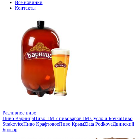
Все новинки
Контакты
Разливное пиво
Пиво Варница
Пиво ТМ 7 пивоваров
ТМ Сусло и Бочка
Пиво
Strakovice
Пиво Крафтовое
Пиво Крым
Zlata Podkova
Двинский
Бровар