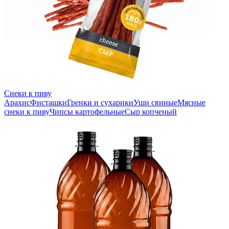
Снеки к пиву
Арахис
Фисташки
Гренки и сухарики
Уши свиные
Мясные
снеки к пиву
Чипсы картофельные
Сыр копченый