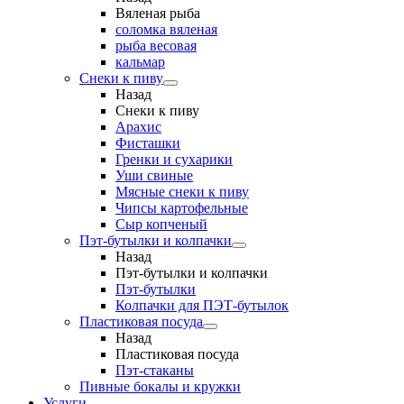
Вяленая рыба
соломка вяленая
рыба весовая
кальмар
Снеки к пиву
Назад
Снеки к пиву
Арахис
Фисташки
Гренки и сухарики
Уши свиные
Мясные снеки к пиву
Чипсы картофельные
Сыр копченый
Пэт-бутылки и колпачки
Назад
Пэт-бутылки и колпачки
Пэт-бутылки
Колпачки для ПЭТ-бутылок
Пластиковая посуда
Назад
Пластиковая посуда
Пэт-стаканы
Пивные бокалы и кружки
Услуги