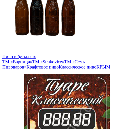
Пиво в бутылках
ТМ «Варница»
ТМ «Strakovice»
ТМ «Семь
Пивоваров»
Крафтовое пиво
Классическое пиво
КРЫМ