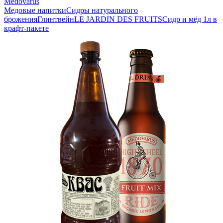
Medovarus
Медовые напитки
Сидры натурального
брожения
Глинтвейн
LE JARDIN DES FRUITS
Сидр и мёд 1л в
крафт-пакете