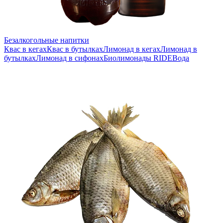
Безалкогольные напитки
Квас в кегах
Квас в бутылках
Лимонад в кегах
Лимонад в
бутылках
Лимонад в сифонах
Биолимонады RIDE
Вода