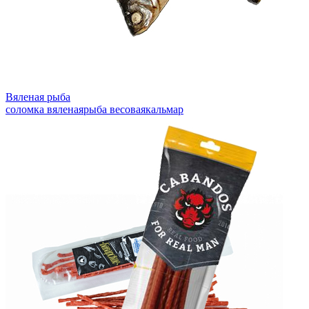
Вяленая рыба
соломка вяленая
рыба весовая
кальмар