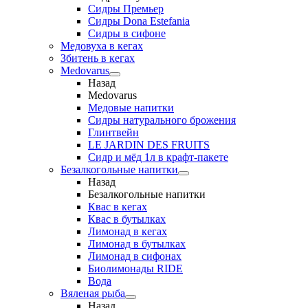
Сидры Премьер
Сидры Dona Estefania
Сидры в сифоне
Медовуха в кегах
Збитень в кегах
Medovarus
Назад
Medovarus
Медовые напитки
Сидры натурального брожения
Глинтвейн
LE JARDIN DES FRUITS
Сидр и мёд 1л в крафт-пакете
Безалкогольные напитки
Назад
Безалкогольные напитки
Квас в кегах
Квас в бутылках
Лимонад в кегах
Лимонад в бутылках
Лимонад в сифонах
Биолимонады RIDE
Вода
Вяленая рыба
Назад