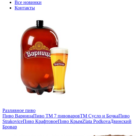
Все новинки
Контакты
Разливное пиво
Пиво Варница
Пиво ТМ 7 пивоваров
ТМ Сусло и Бочка
Пиво
Strakovice
Пиво Крафтовое
Пиво Крым
Zlata Podkova
Двинский
Бровар