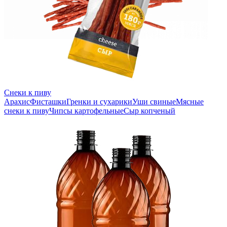
Снеки к пиву
Арахис
Фисташки
Гренки и сухарики
Уши свиные
Мясные
снеки к пиву
Чипсы картофельные
Сыр копченый