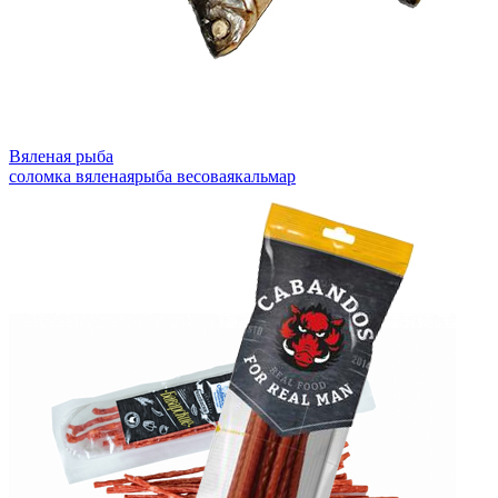
Вяленая рыба
соломка вяленая
рыба весовая
кальмар