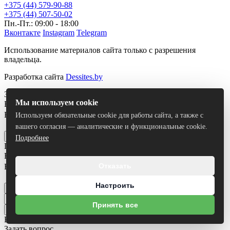
+375 (44) 579-90-88
+375 (44) 507-50-02
Пн.-Пт.: 09:00 - 18:00
Вконтакте
Instagram
Telegram
Использование материалов сайта только с разрешения
владельца.
Разработка сайта
Dessites.by
Заказать звонок
Мы используем cookie
Ваше имя
*
Ваш номер телефона
*
Используем обязательные cookie для работы сайта, а также с
Я согласен на
обработку персональных данных
вашего согласия — аналитические и функциональные cookie.
Отправить
Подробнее
Получить консультацию
Ваше имя
*
Отказать
Ваш номер телефона
*
Я согласен на
обработку персональных данных
Настроить
Отправить
Принять все
Все результаты
Задать вопрос