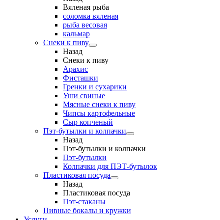
Вяленая рыба
соломка вяленая
рыба весовая
кальмар
Снеки к пиву
Назад
Снеки к пиву
Арахис
Фисташки
Гренки и сухарики
Уши свиные
Мясные снеки к пиву
Чипсы картофельные
Сыр копченый
Пэт-бутылки и колпачки
Назад
Пэт-бутылки и колпачки
Пэт-бутылки
Колпачки для ПЭТ-бутылок
Пластиковая посуда
Назад
Пластиковая посуда
Пэт-стаканы
Пивные бокалы и кружки
Услуги