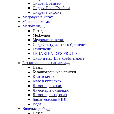
Сидры Премьер
Сидры Dona Estefania
Сидры в сифоне
Медовуха в кегах
Збитень в кегах
Medovarus
Назад
Medovarus
Медовые напитки
Сидры натурального брожения
Глинтвейн
LE JARDIN DES FRUITS
Сидр и мёд 1л в крафт-пакете
Безалкогольные напитки
Назад
Безалкогольные напитки
Квас в кегах
Квас в бутылках
Лимонад в кегах
Лимонад в бутылках
Лимонад в сифонах
Биолимонады RIDE
Вода
Вяленая рыба
Назад