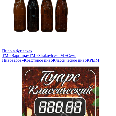
Пиво в бутылках
ТМ «Варница»
ТМ «Strakovice»
ТМ «Семь
Пивоваров»
Крафтовое пиво
Классическое пиво
КРЫМ