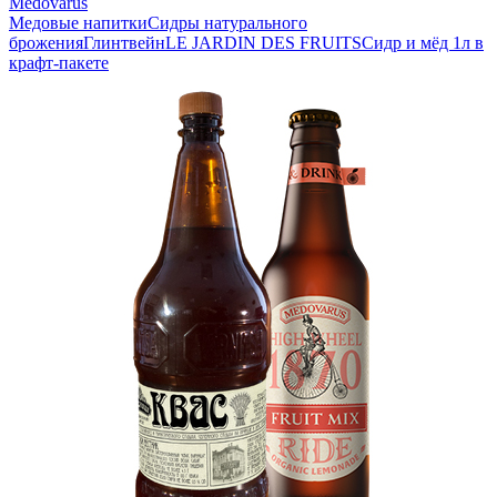
Medovarus
Медовые напитки
Сидры натурального
брожения
Глинтвейн
LE JARDIN DES FRUITS
Сидр и мёд 1л в
крафт-пакете