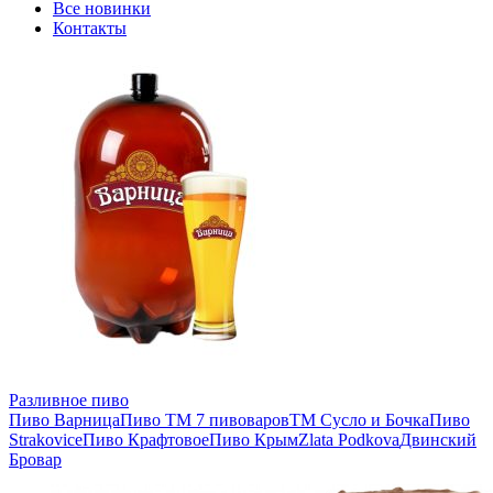
Все новинки
Контакты
Разливное пиво
Пиво Варница
Пиво ТМ 7 пивоваров
ТМ Сусло и Бочка
Пиво
Strakovice
Пиво Крафтовое
Пиво Крым
Zlata Podkova
Двинский
Бровар