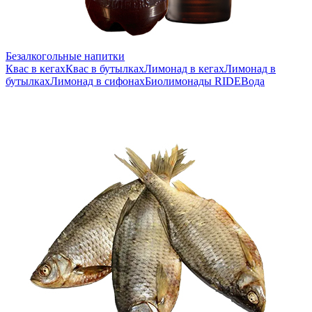
Безалкогольные напитки
Квас в кегах
Квас в бутылках
Лимонад в кегах
Лимонад в
бутылках
Лимонад в сифонах
Биолимонады RIDE
Вода