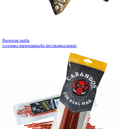
Вяленая рыба
соломка вяленая
рыба весовая
кальмар