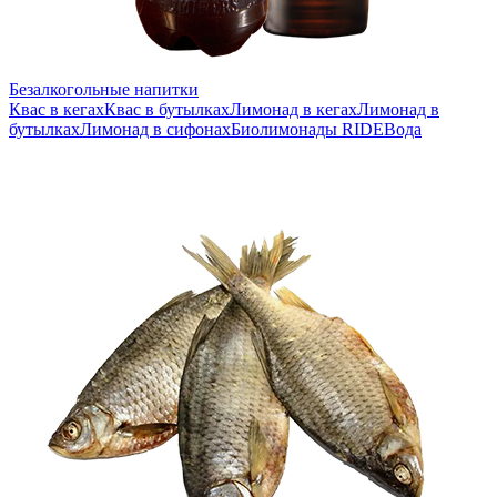
Безалкогольные напитки
Квас в кегах
Квас в бутылках
Лимонад в кегах
Лимонад в
бутылках
Лимонад в сифонах
Биолимонады RIDE
Вода