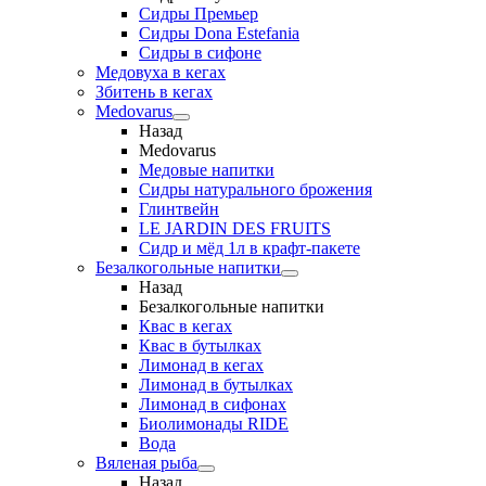
Сидры Премьер
Сидры Dona Estefania
Сидры в сифоне
Медовуха в кегах
Збитень в кегах
Medovarus
Назад
Medovarus
Медовые напитки
Сидры натурального брожения
Глинтвейн
LE JARDIN DES FRUITS
Сидр и мёд 1л в крафт-пакете
Безалкогольные напитки
Назад
Безалкогольные напитки
Квас в кегах
Квас в бутылках
Лимонад в кегах
Лимонад в бутылках
Лимонад в сифонах
Биолимонады RIDE
Вода
Вяленая рыба
Назад