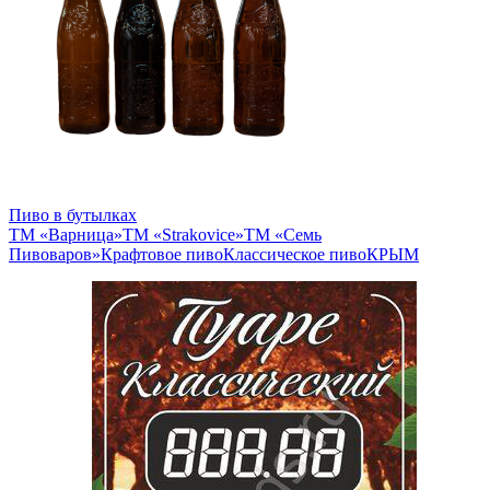
Пиво в бутылках
ТМ «Варница»
ТМ «Strakovice»
ТМ «Семь
Пивоваров»
Крафтовое пиво
Классическое пиво
КРЫМ