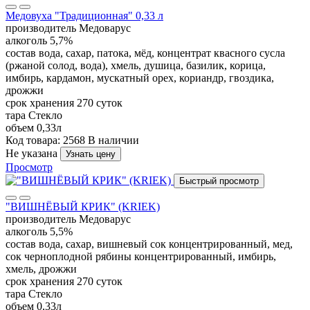
Медовуха "Традиционная" 0,33 л
производитель
Медоварус
алкоголь
5,7%
состав
вода, сахар, патока, мёд, концентрат квасного сусла
(ржаной солод, вода), хмель, душица, базилик, корица,
имбирь, кардамон, мускатный орех, кориандр, гвоздика,
дрожжи
срок хранения
270 суток
тара
Стекло
объем
0,33л
Код товара: 2568
В наличии
Не указана
Узнать цену
Просмотр
Быстрый просмотр
"ВИШНЁВЫЙ КРИК" (KRIEK)
производитель
Медоварус
алкоголь
5,5%
состав
вода, сахар, вишневый сок концентрированный, мед,
сок черноплодной рябины концентрированный, имбирь,
хмель, дрожжи
срок хранения
270 суток
тара
Стекло
объем
0,33л