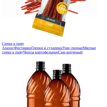
Снеки к пиву
Арахис
Фисташки
Гренки и сухарики
Уши свиные
Мясные
снеки к пиву
Чипсы картофельные
Сыр копченый