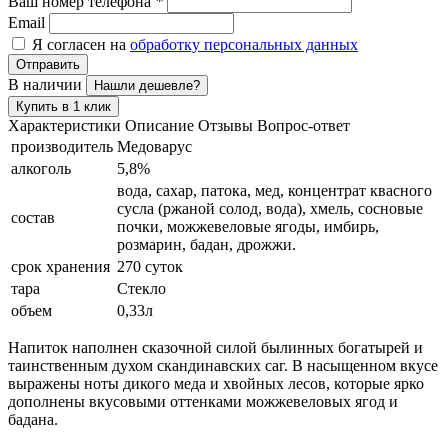
Ваш номер телефона
*
Email
Я согласен на
обработку персональных данных
Отправить
В наличии
Нашли дешевле?
Купить в 1 клик
Характеристики
Описание
Отзывы
Вопрос-ответ
производитель
Медоварус
алкоголь
5,8%
вода, сахар, патока, мед, концентрат квасного
сусла (ржаной солод, вода), хмель, сосновые
состав
почки, можжевеловые ягоды, имбирь,
розмарин, бадан, дрожжи.
срок хранения
270 суток
тара
Стекло
объем
0,33л
Напиток наполнен сказочной силой былинных богатырей и
таинственным духом скандинавских саг. В насыщенном вкусе
выражены ноты дикого меда и хвойных лесов, которые ярко
дополнены вкусовыми оттенками можжевеловых ягод и
бадана.