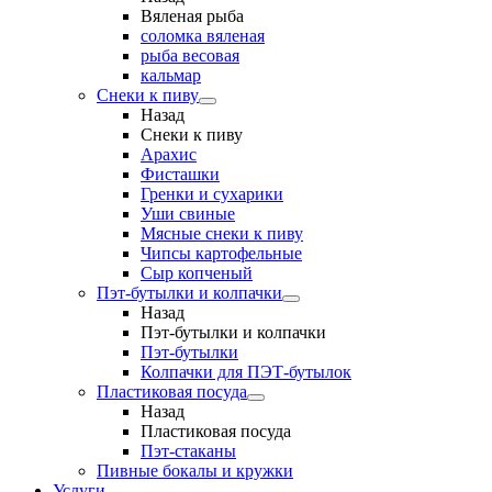
Вяленая рыба
соломка вяленая
рыба весовая
кальмар
Снеки к пиву
Назад
Снеки к пиву
Арахис
Фисташки
Гренки и сухарики
Уши свиные
Мясные снеки к пиву
Чипсы картофельные
Сыр копченый
Пэт-бутылки и колпачки
Назад
Пэт-бутылки и колпачки
Пэт-бутылки
Колпачки для ПЭТ-бутылок
Пластиковая посуда
Назад
Пластиковая посуда
Пэт-стаканы
Пивные бокалы и кружки
Услуги