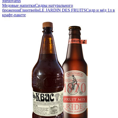
Medovarus
Медовые напитки
Сидры натурального
брожения
Глинтвейн
LE JARDIN DES FRUITS
Сидр и мёд 1л в
крафт-пакете