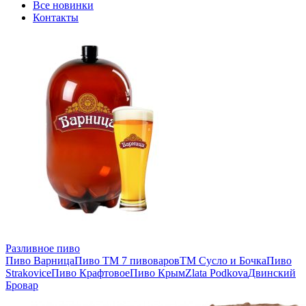
Все новинки
Контакты
Разливное пиво
Пиво Варница
Пиво ТМ 7 пивоваров
ТМ Сусло и Бочка
Пиво
Strakovice
Пиво Крафтовое
Пиво Крым
Zlata Podkova
Двинский
Бровар