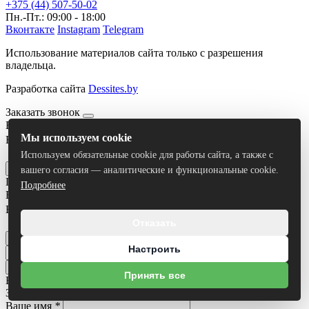
+375 (44) 507-50-02
Пн.-Пт.: 09:00 - 18:00
Вконтакте
Instagram
Telegram
Использование материалов сайта только с разрешения
владельца.
Разработка сайта
Dessites.by
Заказать звонок
Ваше имя
*
Мы используем cookie
Ваш номер телефона
*
Я согласен на
обработку персональных данных
Используем обязательные cookie для работы сайта, а также с
Отправить
вашего согласия — аналитические и функциональные cookie.
Получить консультацию
Подробнее
Ваше имя
*
Ваш номер телефона
*
Отказать
Я согласен на
обработку персональных данных
Отправить
Настроить
Принять все
Все результаты
Задать вопрос
Ваше имя
*