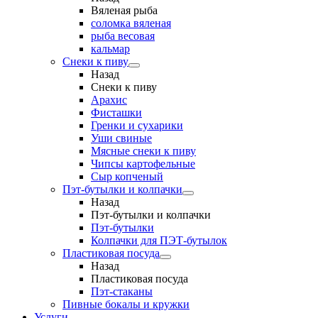
Вяленая рыба
соломка вяленая
рыба весовая
кальмар
Снеки к пиву
Назад
Снеки к пиву
Арахис
Фисташки
Гренки и сухарики
Уши свиные
Мясные снеки к пиву
Чипсы картофельные
Сыр копченый
Пэт-бутылки и колпачки
Назад
Пэт-бутылки и колпачки
Пэт-бутылки
Колпачки для ПЭТ-бутылок
Пластиковая посуда
Назад
Пластиковая посуда
Пэт-стаканы
Пивные бокалы и кружки
Услуги