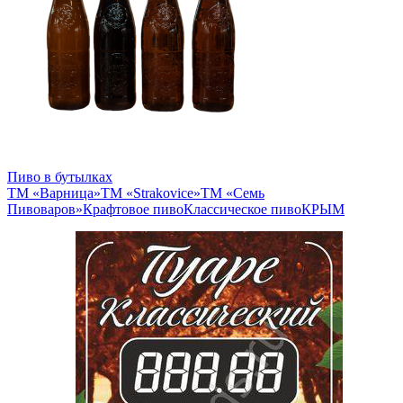
Пиво в бутылках
ТМ «Варница»
ТМ «Strakovice»
ТМ «Семь
Пивоваров»
Крафтовое пиво
Классическое пиво
КРЫМ