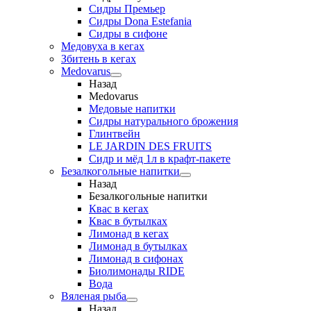
Сидры Премьер
Сидры Dona Estefania
Сидры в сифоне
Медовуха в кегах
Збитень в кегах
Medovarus
Назад
Medovarus
Медовые напитки
Сидры натурального брожения
Глинтвейн
LE JARDIN DES FRUITS
Сидр и мёд 1л в крафт-пакете
Безалкогольные напитки
Назад
Безалкогольные напитки
Квас в кегах
Квас в бутылках
Лимонад в кегах
Лимонад в бутылках
Лимонад в сифонах
Биолимонады RIDE
Вода
Вяленая рыба
Назад