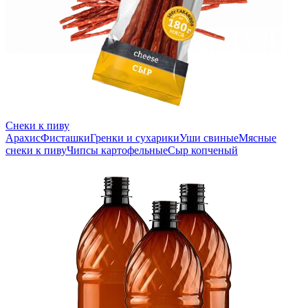
Снеки к пиву
Арахис
Фисташки
Гренки и сухарики
Уши свиные
Мясные
снеки к пиву
Чипсы картофельные
Сыр копченый