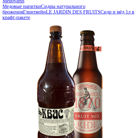
Medovarus
Медовые напитки
Сидры натурального
брожения
Глинтвейн
LE JARDIN DES FRUITS
Сидр и мёд 1л в
крафт-пакете