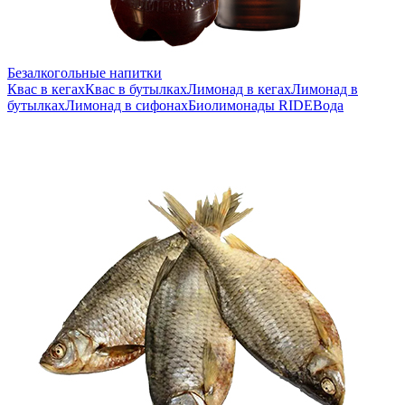
Безалкогольные напитки
Квас в кегах
Квас в бутылках
Лимонад в кегах
Лимонад в
бутылках
Лимонад в сифонах
Биолимонады RIDE
Вода