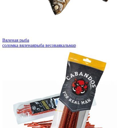
Вяленая рыба
соломка вяленая
рыба весовая
кальмар