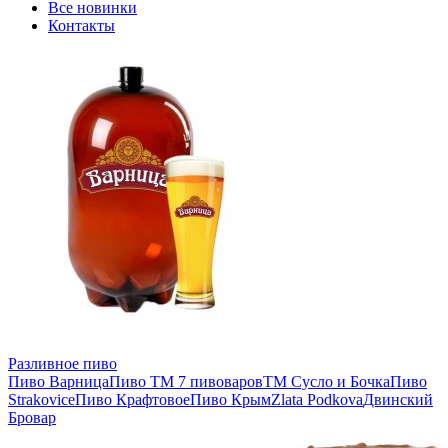
Все новинки
Контакты
Разливное пиво
Пиво Варница
Пиво ТМ 7 пивоваров
ТМ Сусло и Бочка
Пиво
Strakovice
Пиво Крафтовое
Пиво Крым
Zlata Podkova
Двинский
Бровар