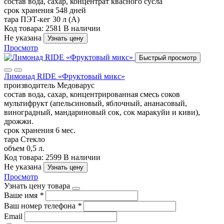
состав
вода, сахар, концентрат квасного сусла
срок хранения
548 дней
тара
ПЭТ-кег 30 л (А)
Код товара: 2581
В наличии
Не указана
Узнать цену
Просмотр
Быстрый просмотр
Лимонад RIDE «Фруктовый микс»
производитель
Медоварус
состав
вода, сахар, концентрированная смесь соков
мультифрукт (апельсиновый, яблочный, ананасовый,
виноградный, мандариновый сок, сок маракуйи и киви),
дрожжи.
срок хранения
6 мес.
тара
Стекло
объем
0,5 л.
Код товара: 2599
В наличии
Не указана
Узнать цену
Просмотр
Узнать цену товара
Ваше имя
*
Ваш номер телефона
*
Email