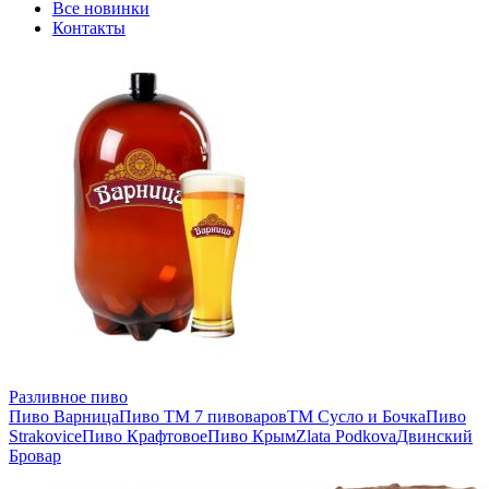
Все новинки
Контакты
Разливное пиво
Пиво Варница
Пиво ТМ 7 пивоваров
ТМ Сусло и Бочка
Пиво
Strakovice
Пиво Крафтовое
Пиво Крым
Zlata Podkova
Двинский
Бровар