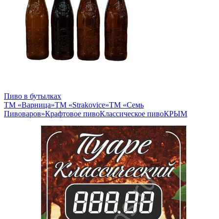
Пиво в бутылках
ТМ «Варница»
ТМ «Strakovice»
ТМ «Семь
Пивоваров»
Крафтовое пиво
Классическое пиво
КРЫМ