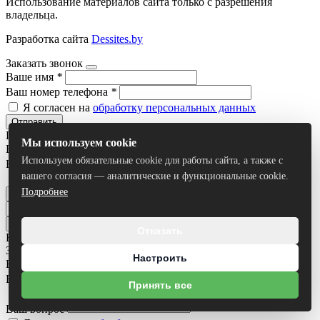
Использование материалов сайта только с разрешения
владельца.
Разработка сайта
Dessites.by
Заказать звонок
Ваше имя
*
Ваш номер телефона
*
Я согласен на
обработку персональных данных
Отправить
Получить консультацию
Мы используем cookie
Ваше имя
*
Используем обязательные cookie для работы сайта, а также с
Ваш номер телефона
*
вашего согласия — аналитические и функциональные cookie.
Я согласен на
обработку персональных данных
Подробнее
Отправить
Отказать
Все результаты
Задать вопрос
Настроить
Ваше имя
*
Ваш номер телефона
*
Принять все
Ваш вопрос