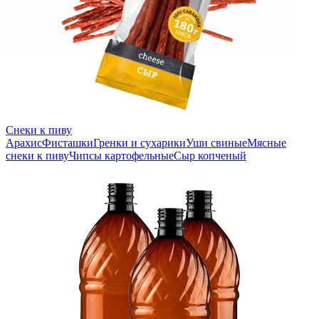
Снеки к пиву
Арахис
Фисташки
Гренки и сухарики
Уши свиные
Мясные
снеки к пиву
Чипсы картофельные
Сыр копченый