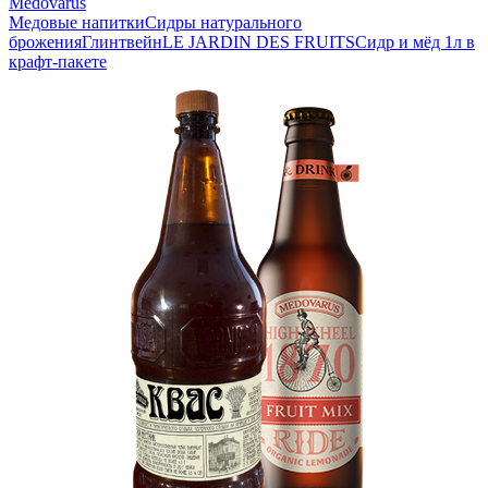
Medovarus
Медовые напитки
Сидры натурального
брожения
Глинтвейн
LE JARDIN DES FRUITS
Сидр и мёд 1л в
крафт-пакете