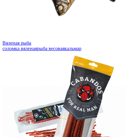
Вяленая рыба
соломка вяленая
рыба весовая
кальмар