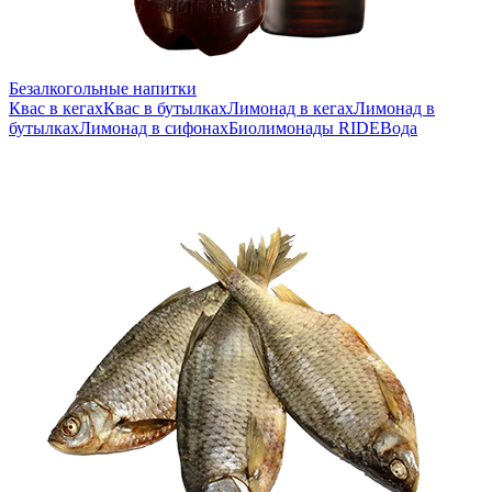
Безалкогольные напитки
Квас в кегах
Квас в бутылках
Лимонад в кегах
Лимонад в
бутылках
Лимонад в сифонах
Биолимонады RIDE
Вода