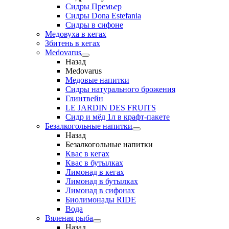
Сидры Премьер
Сидры Dona Estefania
Сидры в сифоне
Медовуха в кегах
Збитень в кегах
Medovarus
Назад
Medovarus
Медовые напитки
Сидры натурального брожения
Глинтвейн
LE JARDIN DES FRUITS
Сидр и мёд 1л в крафт-пакете
Безалкогольные напитки
Назад
Безалкогольные напитки
Квас в кегах
Квас в бутылках
Лимонад в кегах
Лимонад в бутылках
Лимонад в сифонах
Биолимонады RIDE
Вода
Вяленая рыба
Назад