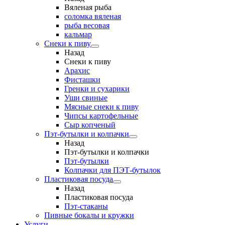
Вяленая рыба
соломка вяленая
рыба весовая
кальмар
Снеки к пиву
Назад
Снеки к пиву
Арахис
Фисташки
Гренки и сухарики
Уши свиные
Мясные снеки к пиву
Чипсы картофельные
Сыр копченый
Пэт-бутылки и колпачки
Назад
Пэт-бутылки и колпачки
Пэт-бутылки
Колпачки для ПЭТ-бутылок
Пластиковая посуда
Назад
Пластиковая посуда
Пэт-стаканы
Пивные бокалы и кружки
Услуги