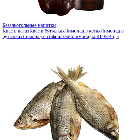
Безалкогольные напитки
Квас в кегах
Квас в бутылках
Лимонад в кегах
Лимонад в
бутылках
Лимонад в сифонах
Биолимонады RIDE
Вода