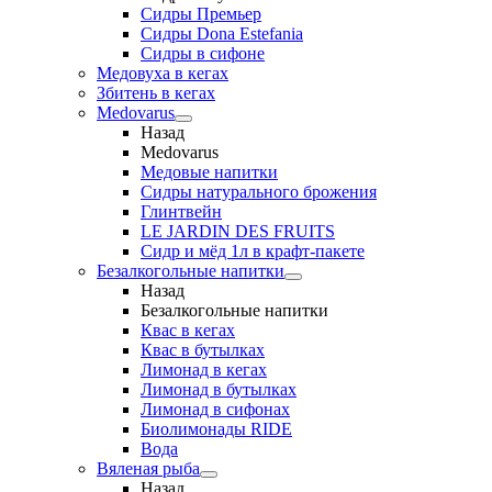
Сидры Премьер
Сидры Dona Estefania
Сидры в сифоне
Медовуха в кегах
Збитень в кегах
Medovarus
Назад
Medovarus
Медовые напитки
Сидры натурального брожения
Глинтвейн
LE JARDIN DES FRUITS
Сидр и мёд 1л в крафт-пакете
Безалкогольные напитки
Назад
Безалкогольные напитки
Квас в кегах
Квас в бутылках
Лимонад в кегах
Лимонад в бутылках
Лимонад в сифонах
Биолимонады RIDE
Вода
Вяленая рыба
Назад