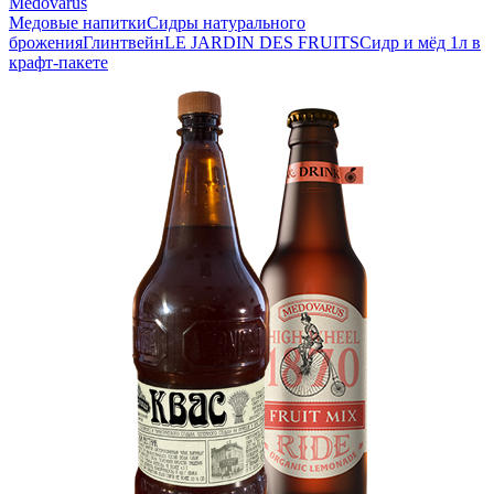
Medovarus
Медовые напитки
Сидры натурального
брожения
Глинтвейн
LE JARDIN DES FRUITS
Сидр и мёд 1л в
крафт-пакете