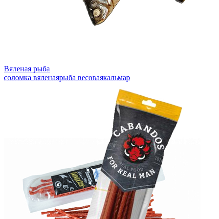
Вяленая рыба
соломка вяленая
рыба весовая
кальмар