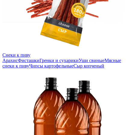
Снеки к пиву
Арахис
Фисташки
Гренки и сухарики
Уши свиные
Мясные
снеки к пиву
Чипсы картофельные
Сыр копченый