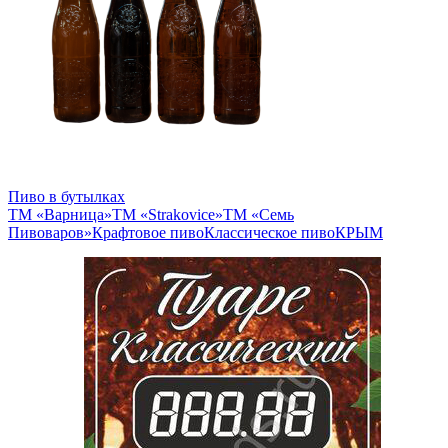
Пиво в бутылках
ТМ «Варница»
ТМ «Strakovice»
ТМ «Семь
Пивоваров»
Крафтовое пиво
Классическое пиво
КРЫМ