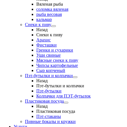
Вяленая рыба
соломка вяленая
рыба весовая
кальмар
Снеки к пиву
Назад
Снеки к пиву
Арахис
Фисташки
Гренки и сухарики
Уши свиные
Мясные снеки к пиву
Чипсы картофельные
Сыр копченый
Пэт-бутылки и колпачки
Назад
Пэт-бутылки и колпачки
Пэт-бутылки
Колпачки для ПЭТ-бутылок
Пластиковая посуда
Назад
Пластиковая посуда
Пэт-стаканы
Пивные бокалы и кружки
Услуги