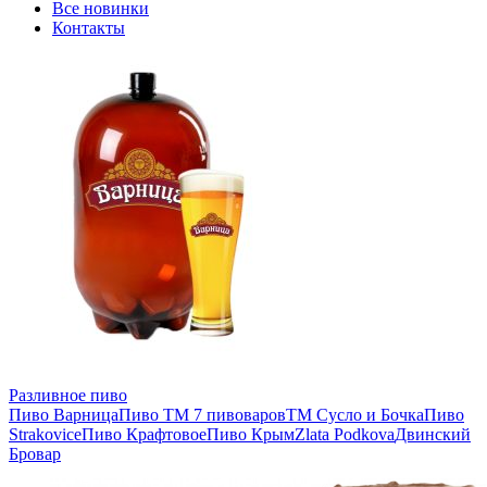
Все новинки
Контакты
Разливное пиво
Пиво Варница
Пиво ТМ 7 пивоваров
ТМ Сусло и Бочка
Пиво
Strakovice
Пиво Крафтовое
Пиво Крым
Zlata Podkova
Двинский
Бровар