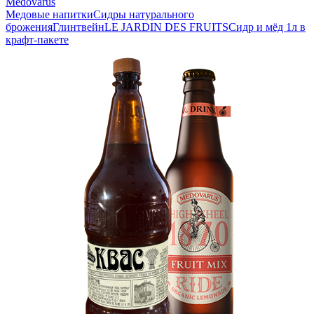
Medovarus
Медовые напитки
Сидры натурального
брожения
Глинтвейн
LE JARDIN DES FRUITS
Сидр и мёд 1л в
крафт-пакете