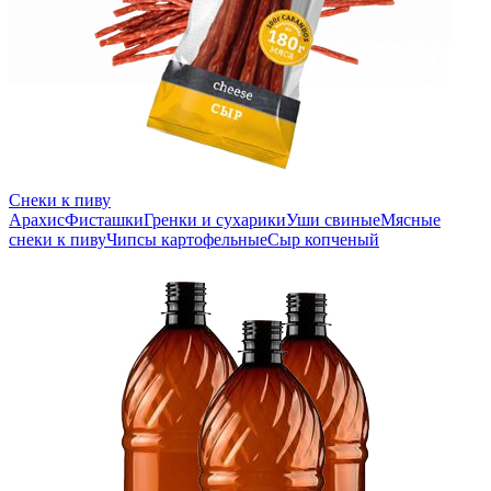
Снеки к пиву
Арахис
Фисташки
Гренки и сухарики
Уши свиные
Мясные
снеки к пиву
Чипсы картофельные
Сыр копченый