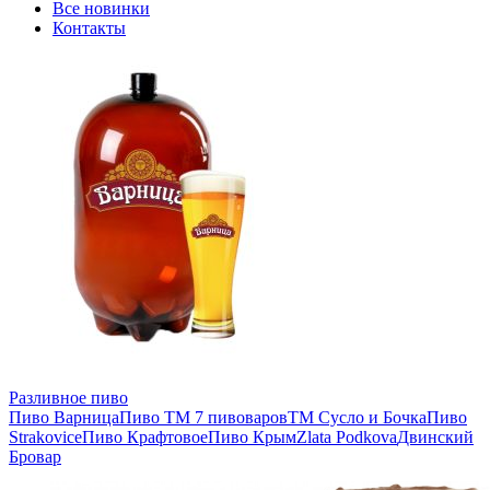
Все новинки
Контакты
Разливное пиво
Пиво Варница
Пиво ТМ 7 пивоваров
ТМ Сусло и Бочка
Пиво
Strakovice
Пиво Крафтовое
Пиво Крым
Zlata Podkova
Двинский
Бровар