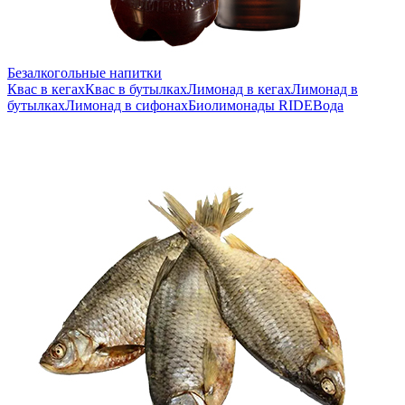
Безалкогольные напитки
Квас в кегах
Квас в бутылках
Лимонад в кегах
Лимонад в
бутылках
Лимонад в сифонах
Биолимонады RIDE
Вода