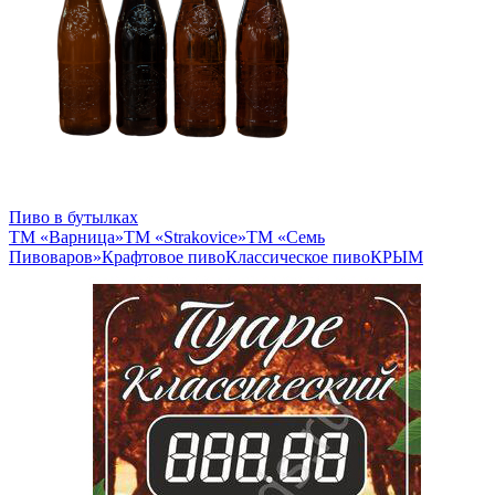
Пиво в бутылках
ТМ «Варница»
ТМ «Strakovice»
ТМ «Семь
Пивоваров»
Крафтовое пиво
Классическое пиво
КРЫМ