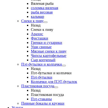
Вяленая рыба
соломка вяленая
рыба весовая
кальмар
Снеки к пиву
Назад
Снеки к пиву
Арахис
Фисташки
Гренки и сухарики
Уши свиные
Мясные снеки к пиву
Чипсы картофельные
Сыр копченый
Пэт-бутылки и колпачки
Назад
Пэт-бутылки и колпачки
Пэт-бутылки
Колпачки для ПЭТ-бутылок
Пластиковая посуда
Назад
Пластиковая посуда
Пэт-стаканы
Пивные бокалы и кружки
Услуги