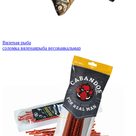
Вяленая рыба
соломка вяленая
рыба весовая
кальмар