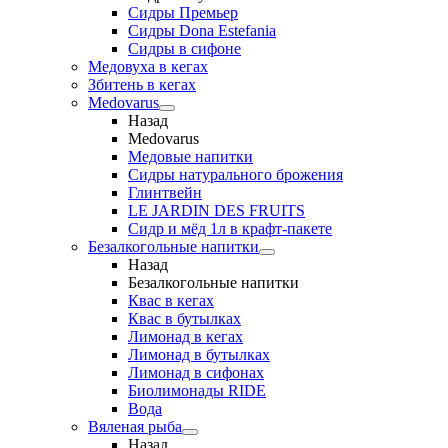
Сидры Премьер
Сидры Dona Estefania
Сидры в сифоне
Медовуха в кегах
Збитень в кегах
Medovarus
Назад
Medovarus
Медовые напитки
Сидры натурального брожения
Глинтвейн
LE JARDIN DES FRUITS
Сидр и мёд 1л в крафт-пакете
Безалкогольные напитки
Назад
Безалкогольные напитки
Квас в кегах
Квас в бутылках
Лимонад в кегах
Лимонад в бутылках
Лимонад в сифонах
Биолимонады RIDE
Вода
Вяленая рыба
Назад