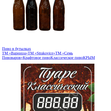
Пиво в бутылках
ТМ «Варница»
ТМ «Strakovice»
ТМ «Семь
Пивоваров»
Крафтовое пиво
Классическое пиво
КРЫМ