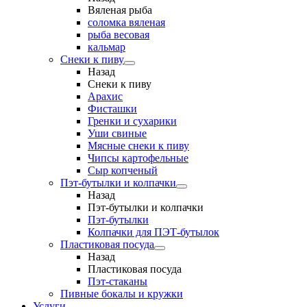
Вяленая рыба
соломка вяленая
рыба весовая
кальмар
Снеки к пиву
Назад
Снеки к пиву
Арахис
Фисташки
Гренки и сухарики
Уши свиные
Мясные снеки к пиву
Чипсы картофельные
Сыр копченый
Пэт-бутылки и колпачки
Назад
Пэт-бутылки и колпачки
Пэт-бутылки
Колпачки для ПЭТ-бутылок
Пластиковая посуда
Назад
Пластиковая посуда
Пэт-стаканы
Пивные бокалы и кружки
Услуги