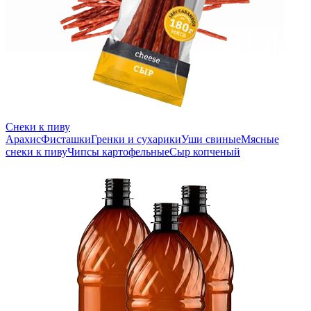
Снеки к пиву
Арахис
Фисташки
Гренки и сухарики
Уши свиные
Мясные
снеки к пиву
Чипсы картофельные
Сыр копченый