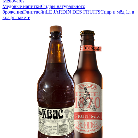
Medovarus
Медовые напитки
Сидры натурального
брожения
Глинтвейн
LE JARDIN DES FRUITS
Сидр и мёд 1л в
крафт-пакете