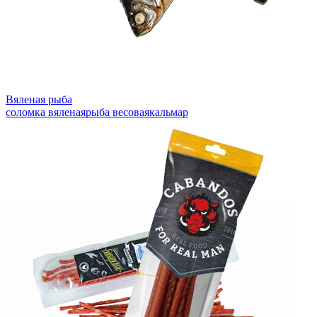
Вяленая рыба
соломка вяленая
рыба весовая
кальмар