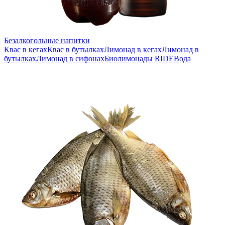
Безалкогольные напитки
Квас в кегах
Квас в бутылках
Лимонад в кегах
Лимонад в
бутылках
Лимонад в сифонах
Биолимонады RIDE
Вода