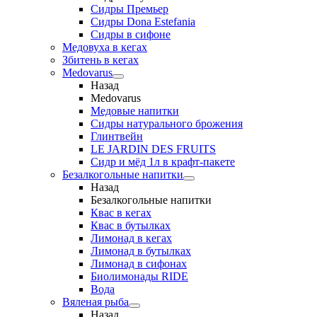
Сидры Премьер
Сидры Dona Estefania
Сидры в сифоне
Медовуха в кегах
Збитень в кегах
Medovarus
Назад
Medovarus
Медовые напитки
Сидры натурального брожения
Глинтвейн
LE JARDIN DES FRUITS
Сидр и мёд 1л в крафт-пакете
Безалкогольные напитки
Назад
Безалкогольные напитки
Квас в кегах
Квас в бутылках
Лимонад в кегах
Лимонад в бутылках
Лимонад в сифонах
Биолимонады RIDE
Вода
Вяленая рыба
Назад