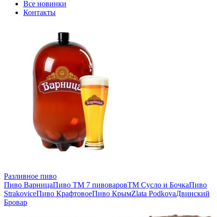
Все новинки
Контакты
Разливное пиво
Пиво Варница
Пиво ТМ 7 пивоваров
ТМ Сусло и Бочка
Пиво
Strakovice
Пиво Крафтовое
Пиво Крым
Zlata Podkova
Двинский
Бровар