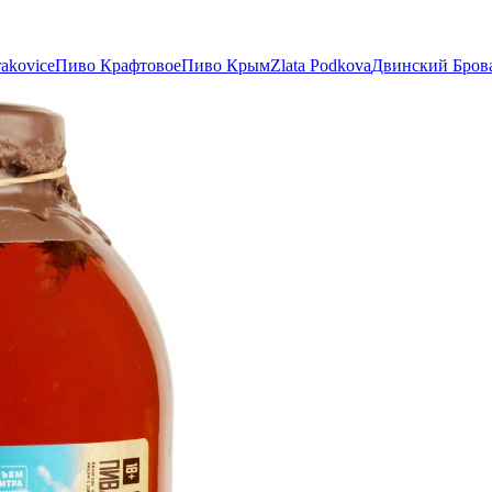
akovice
Пиво Крафтовое
Пиво Крым
Zlata Podkova
Двинский Бров