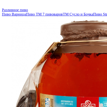
Разливное пиво
Пиво Варница
Пиво ТМ 7 пивоваров
ТМ Сусло и Бочка
Пиво Str