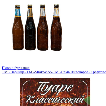
Пиво в бутылках
ТМ «Варница»
ТМ «Strakovice»
ТМ «Семь Пивоваров»
Крафтово