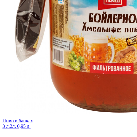
Пиво в банках
3 л.
2л.
0,95 л.