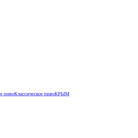
е пиво
Классическое пиво
КРЫМ