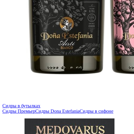
Сидры в бутылках
Сидры Премьер
Сидры Dona Estefania
Сидры в сифоне